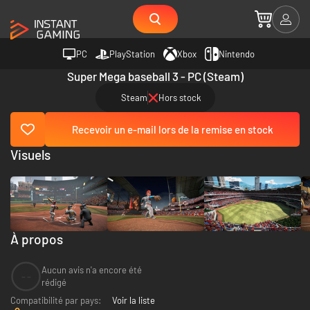
PC
PlayStation
Xbox
Nintendo
Super Mega baseball 3 - PC (Steam)
Steam
Hors stock
Recevoir un e-mail lors de la remise en stock
Visuels
À propos
Aucun avis n'a encore été
--
rédigé
Compatibilité par pays:
Voir la liste