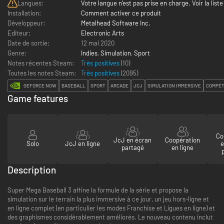
Langues:
Votre langue n’est pas prise en charge. Voir la liste
Installation:
Comment activer ce produit
Développeur:
Metalhead Software Inc.
Editeur:
Electronic Arts
Date de sortie:
12 mai 2020
Genre:
Indies
,
Simulation
,
Sport
Notes récentes Steam:
Très positives
(10)
Toutes les notes Steam:
Très positives
(
2095
)
GEFORCE NOW
BASEBALL
SPORT
ARCADE
JCJ
SIMULATION IMMERSIVE
COMPÉT
Game features
Co
JcJ en écran
Coopération
Solo
JcJ en ligne
e
partagé
en ligne
Description
Super Mega Baseball 3 affine la formule de la série et propose la
simulation sur le terrain la plus immersive à ce jour, un jeu hors-ligne et
en ligne complet (en particulier les modes Franchise et Ligues en ligne) et
des graphismes considérablement améliorés. Le nouveau contenu inclut