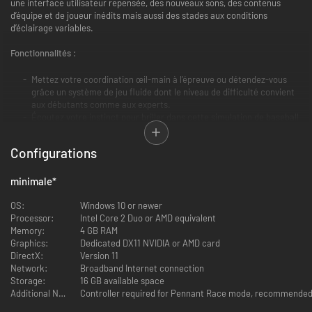
une interface utilisateur repensée, des nouveaux sons, des contenus
d’équipe et de joueur inédits mais aussi des stades aux conditions
d’éclairage variables.
Fonctionnalités :
Mettez votre coordination œil-main à l’épreuve ou détendez-vous
grâce un système de jeu fluide dont le niveau de difficulté convient
aux débutants comme aux experts.
Écoutez votre instinct pour briller dans cette simulation de baseball
sophistiquée qui inclut de nouvelles mécaniques de pick off et
d’interception, des lancers puissants, des balles passées, des
Configurations
frappeurs désignés et des traits de joueur liés à la situation.
Profitez du spectacle son et lumière de 14 stades ultra détaillés
proposant chacun des versions jour, nuit et éclairage alternatif.
minimale
*
Menez votre équipe vers la gloire au fil des saisons dans le tout
nouveau mode Franchise, qui vous permet de gérer le
OS:
Windows 10 or newer
développement, le vieillissement et la retraite de vos joueurs ainsi
Processor:
Intel Core 2 Duo or AMD equivalent
que le recrutement des agents libres (1 ou 2 joueurs contre l’IA, local
Memory:
4 GB RAM
ou en ligne).
Graphics:
Dedicated DX11 NVIDIA or AMD card
Organisez un championnat multiplateforme avec vos amis dans le
DirectX:
Version 11
nouveau mode polyvalent Ligues en ligne (1 contre 1, en ligne
Network:
Broadband Internet connection
uniquement).
Storage:
16 GB available space
Jouez en ligne pour remporter des fanions et accéder aux divisions
Additional Notes:
Controller required for Pennant Race mode, recommended 
supérieures dans le mode multiplateforme Course au fanion (1