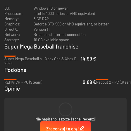
nazwy / stroje / logotypy drużyny i nazwy / wygląd / współczynniki
OS:
Windows 10 or newer
zawodników.
Processor:
Intel i5 4000 series or AMD equivalent
Rozegraj lub symuluj dowolną kombinację meczów/zespołów w
Memory:
8 GB RAM
niestandardowych drabinkach sezonowych i eliminacyjnych, w
Graphics:
Geforce GTX 960 or AMD equivalent, or better
pojedynkę lub ze znajomymi (1 na CPU, 2 na CPU, 1 na 1, 2 na 1, 2 na 2,
DirectX:
Version 11
CPU na CPU, lokalnie lub w sieci).
Network:
Broadband Internet connection
Pomiń personalizację i rywalizuj o najlepsze wyniki w rankingach z
Storage:
16 GB available space
wykorzystaniem standardowych zespołów i ustawień (z
Super Mega Baseball franchise
zablokowanymi współczynnikami zawodników) w trybach
standardowego sezonu i standardowej eliminacji (1 na CPU, 2 na
-75%
CPU, lokalnie lub w sieci).
14.99 €
Super Mega Baseball 4 - Xbox One & Xbox Series X|S
2023
Podobne
Pobierz darmową wersję demonstracyjną, aby rozegrać dowolną liczbę
-60%
-93%
gier w trybie sieciowej rywalizacji Pennant Race, zagrać mecz towarzyski
9.89 €
REMATCH - PC (Steam)
Redout 2 - PC (Steam
przeciwko komputerowi lub poeksperymentować z pakietem
Opinie
personalizacji.
--
Nie napisano jeszcze żadnej recenzji
Zrecenzuj tę grę!