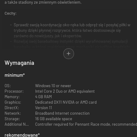
a także stadiony ze zmiennym oświetleniem.
Cechy:
Sprawdź swoją koordynację oko-ręka lub odpręż się i posyłaj piłki w
trybuny dzięki płynnej rozgrywce, która łatwo dostosowuje się
zarówno do nowicjuszy, jak i ekspertów.
Rozwijaj swój baseballowy instynkt dzięki wyrafinowanej symulacji
baseballu, w której znajdziesz nowe mechaniki pickoffów, kradzieży
baz, chybionych narzutów, rozminięcia się z piłką, wyznaczonych
pałkarzy i zdolności sytuacyjnych.
Wymagania
Chłoń widoki i odgłosy 14 szczegółowych stadionów, z których każdy
posiada własny tryb dnia i nocy oraz alternatywne warunki
oświetleniowe.
minimum
*
Poprowadź swoją drużynę do mistrzostwa na przestrzeni wielu
sezonów w nowym trybie Franchise obejmującym rozwój
OS:
Windows 10 or newer
zawodników, starzenie się, emeryturę i zatrudnianie oraz zwalnianie
Processor:
Intel Core 2 Duo or AMD equivalent
wolnych agentów (1 na CPU, 2 na CPU, lokalnie lub w sieci).
Memory:
4 GB RAM
Zorganizuj międzyplatformową ligę ze znajomymi w nowym trybie lig
Graphics:
Dedicated DX11 NVIDIA or AMD card
sieciowych (1 na 1, tylko w sieci).
DirectX:
Version 11
Rywalizuj w sieci, by wygrywać mistrzostwa i awansować do
Network:
Broadband Internet connection
wyższych lig w międzyplatformowym trybie Pennant Race (1 na 1,
Storage:
16 GB available space
tylko w sieci, tylko z użyciem kontrolera).
Additional Notes:
Controller required for Pennant Race mode, recommended 
Stwórz idealną ligę dzięki kompleksowemu pakietowi personalizacji,
rekomendowane
*
który pozwala dostosować długość oraz formułę sezonu, a także