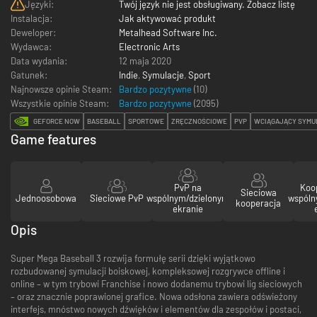
Języki:
Twój język nie jest obsługiwany. Zobacz listę
Instalacja:
Jak aktywować produkt
Deweloper:
Metalhead Software Inc.
Wydawca:
Electronic Arts
Data wydania:
12 maja 2020
Gatunek:
Indie
,
Symulacje
,
Sport
Najnowsze opinie Steam:
Bardzo pozytywne
(10)
Wszystkie opinie Steam:
Bardzo pozytywne
(
2095
)
GEFORCE NOW
BASEBALL
SPORTOWE
ZRĘCZNOŚCIOWE
PVP
WCIĄGAJĄCY SYMU
Game features
PvP na
Koo
Sieciowa
Jednoosobowa
Sieciowe PvP
wspólnym/dzielonym
wspóln
kooperacja
ekranie
Opis
Super Mega Baseball 3 rozwija formułę serii dzięki wyjątkowo
rozbudowanej symulacji boiskowej, kompleksowej rozgrywce offline i
online – w tym trybowi Franchise i nowo dodanemu trybowi lig sieciowych
– oraz znacznie poprawionej grafice. Nowa odsłona zawiera odświeżony
interfejs, mnóstwo nowych dźwięków i elementów dla zespołów i postaci,