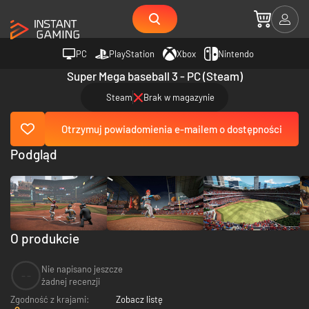
PC
PlayStation
Xbox
Nintendo
Super Mega baseball 3 - PC (Steam)
Steam
Brak w magazynie
Otrzymuj powiadomienia e-mailem o dostępności
Podgląd
O produkcie
Nie napisano jeszcze
--
żadnej recenzji
Zgodność z krajami:
Zobacz listę