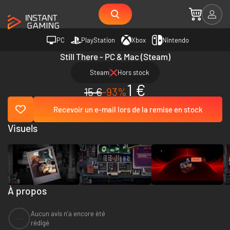
PC
PlayStation
Xbox
Nintendo
Still There - PC & Mac (Steam)
Steam
Hors stock
1 €
15 €
-93%
Recevoir un e-mail lors de la remise en stock
Visuels
À propos
Aucun avis n'a encore été
--
rédigé