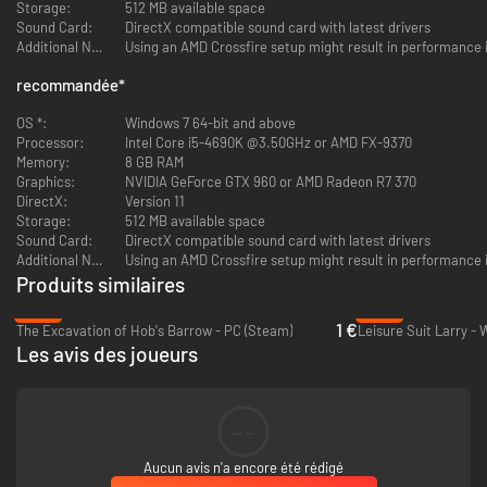
Storage:
512 MB available space
la station, ou recyclez votre propre urine pour préparer un "délicieux"
Sound Card:
DirectX compatible sound card with latest drivers
repas. Le Bento regorge de détails et de moyens passionnants d'interagir
Additional Notes:
Using an AMD Crossfire setup might result in performance 
avec votre environnement.
recommandée
*
OS *:
Windows 7 64-bit and above
Processor:
Intel Core i5-4690K @3.50GHz or AMD FX-9370
Memory:
8 GB RAM
Graphics:
NVIDIA GeForce GTX 960 or AMD Radeon R7 370
DirectX:
Version 11
Storage:
512 MB available space
Sound Card:
DirectX compatible sound card with latest drivers
Additional Notes:
Using an AMD Crossfire setup might result in performance 
Produits similaires
-92%
-95%
1 €
The Excavation of Hob's Barrow - PC (Steam)
Les avis des joueurs
--
Aucun avis n'a encore été rédigé