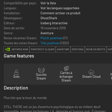
Compatibilité par pays:
Voir la liste
Langues:
Voir les langues supportées
Installation:
Comment activer ce produit
Développeur:
GhostShark
Editeur:
Iceberg Interactive
Date de sortie:
19 novembre 2019
Genre:
Aventure
Notes récentes Steam:
Plutôt positives
(11)
Toutes les notes Steam:
Très positives
(
1353
)
GEFORCE NOW
POINTER ET CLIQUER
AVENTURE
ÉMOTIONS
RICHE EN RÉCITS
ES
Game features
Cartes à
Succès
Solo
échanger
Steam Cloud
Steam
Steam
Description
Plus loin que le bout du monde
STILL THERE est un jeu d'aventure psychologique où se mêlent deuil
impossible, énigmes techniques, I.A. déjantée et humour noir. Échappez