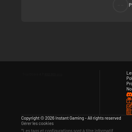
--
P
Le
Pol
Pr
No
Copyright © 2026 Instant Gaming - All rights reserved
Gérer les cookies
*Les tags et configurations sont à titre informatif