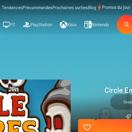
Promos du jour
Tendances
Précommandes
Prochaines sorties
Blog
PC
PlayStation
Xbox
Nintendo
Circle E
Ste