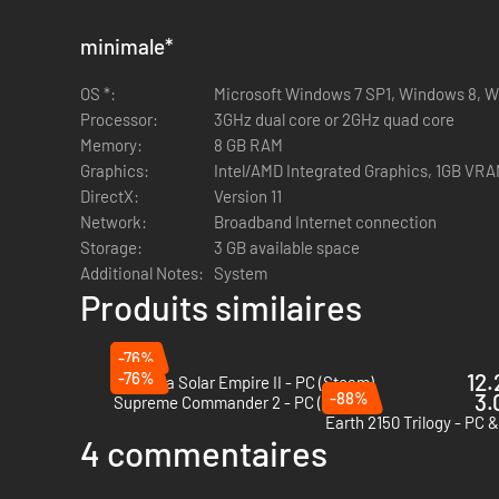
minimale
*
Particularités
OS *:
Microsoft Windows 7 SP1, Windows 8, W
Processor:
3GHz dual core or 2GHz quad core
Un jeu de stratégie en temps réel rapide et multijoueur
Memory:
8 GB RAM
Jouez avec vos amis à divers modes de jeu différents,
Graphics:
Intel/AMD Integrated Graphics, 1GB VR
Vos unités gagnent de l'XP et des niveaux
DirectX:
Version 11
Le monde est constitué de cercles, contenant tous des
Network:
Broadband Internet connection
Étendez votre empire cercle après cercle
Storage:
3 GB available space
Des mondes générés aléatoirement, à la faune et à la 
Additional Notes:
System
Plus de 250 types de créatures, bâtiments, ressources 
Produits similaires
Plus de 25 chefs de faction différents et une grande v
40 boss à traquer
-76%
Un grand nombre d'options permettant de moduler la dif
-76%
12.
Sins of a Solar Empire II - PC (Steam)
-88%
3.
Supreme Commander 2 - PC (Steam)
Earth 2150 Trilogy - PC 
4 commentaires