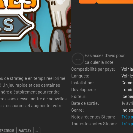
Pas assez d'avis pour
--
calculer la note
Compatibilité par pays:
Voir la
Langues:
Voir l
jeu de stratégie en temps réel primé
Installation:
Comme
! Un jeu rapide et des centaines
Développeur:
Lumi
énéré aléatoirement pour rendre
Editeur:
Iceber
vrez sans cesse mettre de nouvelles
Date de sortie:
14 avr
 vos ressources et augmenter votre
Genre:
Indies
Notes récentes Steam:
Très 
Toutes les notes Steam:
Très 
TRATÉGIE
FANTASY
...