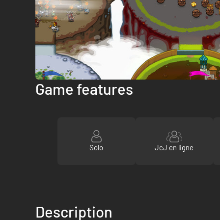
Game features
Solo
JcJ en ligne
Description