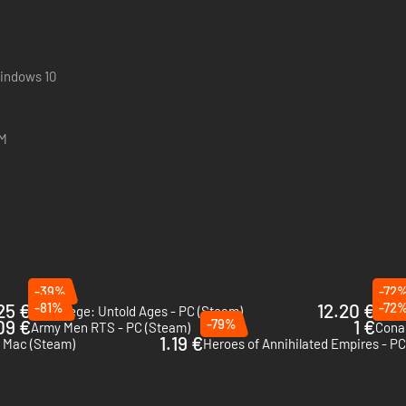
indows 10
 y compris le mode co-op
AM
 ennemis et un butin différents
flore uniques
à récolter et autres objets de gain de niveau
ariété de bonus
-39%
-72
ficulté du jeu, quel que soit votre niveau
25 €
-81%
12.20 €
-72
EverSiege: Untold Ages - PC (Steam)
Plane
09 €
-79%
1 €
Army Men RTS - PC (Steam)
Cona
1.19 €
& Mac (Steam)
Heroes of Annihilated Empires - P