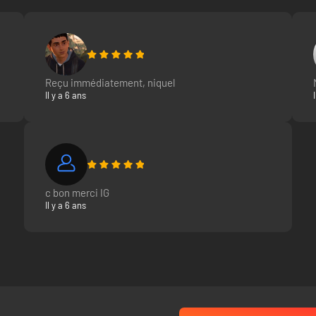
Reçu immédiatement, niquel
Il y a 6 ans
c bon merci IG
Il y a 6 ans