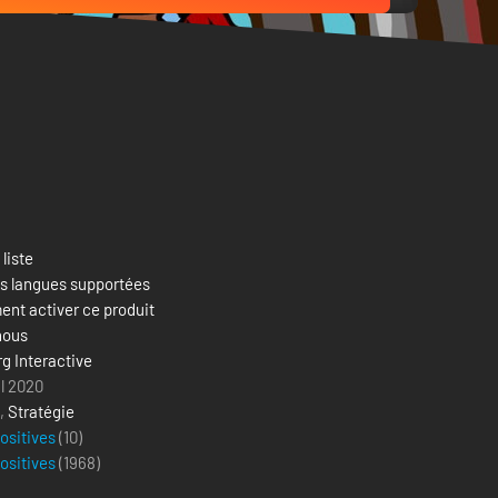
 liste
es langues supportées
nt activer ce produit
nous
g Interactive
il 2020
,
Stratégie
positives
(10)
positives
(
1968
)