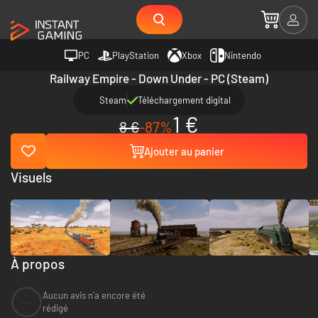
PC
PlayStation
Xbox
Nintendo
Railway Empire - Down Under - PC (Steam)
Steam
Téléchargement digital
1 €
8 €
-87%
Ajouter au panier
Visuels
À propos
Aucun avis n'a encore été
--
rédigé