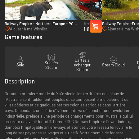
8 €
Railway Empire - Northern Europe - PC
Railway Empire -Fra
1 €
(Steam)
Ajouter à ma Wishlist
Ajouter à ma Wish
Game features
Cartes à
Succès
Solo
échanger
Steam Cloud
Steam
Steam
Description
Durant la première moitié du XIXe siècle, les territoires coloniaux de
l'Australie sont faiblement peuplés et se composent principalement de
villes côtières et de quelques petites colonies agricoles dans l'arrière-
pays. Cependant, une série d'événements va déclencher une révolution
industrielle, prélude à une période de changements pour l'Australie qui lui
assurera un avenir lucratif. Dans le DLC Railway Empire « Down Under »,
domptez l'impitoyable arrière-pays et étendez votre réseau ferroviaire le
long de ses paysages sauvages et au-delà. Votre chemin de fer sera
l'élément fondateur de villes florissantes et reliera les lointaines colonies