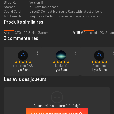
DirectX:
Version 11
Storage:
7 GB available space
Sound Card:
DirectX Compatible Sound Card with latest drivers
Additional Notes:
Requires a 64-bit processor and operating system
Produits similaires
-83%
-67%
4.19 €
Airport CEO - PC & Mac (Steam)
Banished - PC (Stea
3 commentaires
tres bien RAS
Nickel :)
Excellent
Il y a 3 ans
Il y a 6 ans
Il y a 6 ans
Les avis des joueurs
--
Aucun avis n'a encore été rédigé
Rédiger votre test sur ce jeu