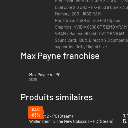
Processor: Intel Dual Core 2.4 GHZ - i7 
intense et profonde.
Dual Core 2.6 GHZ - FX-8150 8 Core x 3.
Memory: 2GB - 16GB RAM
Cette édition intégrale de Max Payne 3 inclut le jeu origi
Hard Drive: 35GB of free HDD Space
douloureux, Pack Prise d'otages, Pack Justice locale, Pack 
Graphics: NVIDIA 8600 GT 512MB VRAM 
VRAM / Radeon HD 3400 512MB VRAM -
Sound Card: 100% Direct X 9.0 compatibl
supporting Dolby Digital Live
Max Payne franchise
Max Payne 4 - PC
2026
Produits similaires
-84%
-83%
7.
Remnant 2 - PC (Steam)
5.
Wolfenstein II: The New Colossus - PC (Steam)