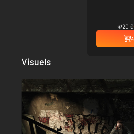
20 €
A
Visuels