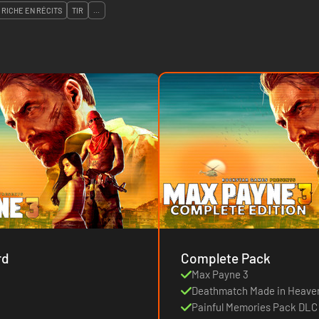
RICHE EN RÉCITS
TIR
...
rd
Complete Pack
Max Payne 3
Deathmatch Made in Heave
Painful Memories Pack DLC