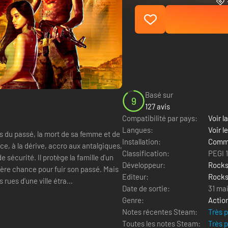
Basé sur
9
127 avis
Compatibilité par pays:
Voir la
Langues:
Voir l
es du passé, la mort de sa femme et de
Installation:
Comme
Classification:
PEGI 
e sécurité. Il protège la famille d'un
Développeur:
Rocks
ière chance pour fuir son passé. Mais
Editeur:
Rocks
rues d'une ville étra...
Date de sortie:
31 ma
Genre:
Actio
Notes récentes Steam:
Très 
Toutes les notes Steam:
Très 