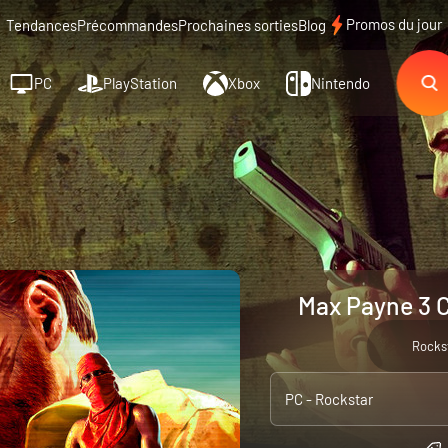
Promos du jour
Tendances
Précommandes
Prochaines sorties
Blog
PC
PlayStation
Xbox
Nintendo
Max Payne 3 C
Rocks
PC - Rockstar