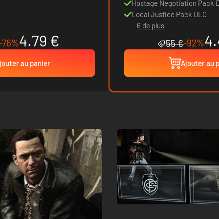
Hostage Negotiation Pack 
Local Justice Pack DLC
6 de plus
4.79 €
4.
-76%
-92%
55 €
jouter au panier
Ajouter au 