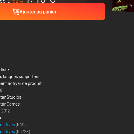
55 €
-92%
Ajouter au panier
 liste
es langues supportées
nt activer ce produit
18
tar Studios
tar Games
i 2012
n
positives
(540)
positives
(
63728
)