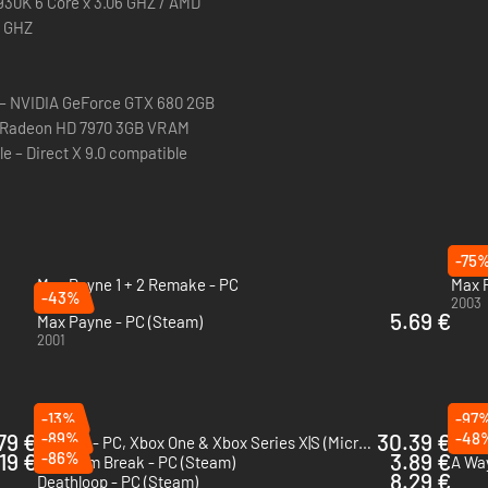
3930K 6 Core x 3.06 GHZ / AMD
6 GHZ
nal complet et tous les contenus téléchargeables précédemment sortis, 
Assassin silencieux, Carte cimetière, Pack de l'Édition spéciale, Coup d
– NVIDIA GeForce GTX 680 2GB
 Radeon HD 7970 3GB VRAM
e – Direct X 9.0 compatible
-75
Max Payne 1 + 2 Remake - PC
Max P
-43%
2026
2003
5.69 €
Max Payne - PC (Steam)
2001
-13%
-97
79 €
-89%
30.39 €
-48
Gears 5 - PC, Xbox One & Xbox Series X|S (Microsoft Store)
Zomb
19 €
-86%
3.89 €
Quantum Break - PC (Steam)
A Way
8.29 €
Deathloop - PC (Steam)