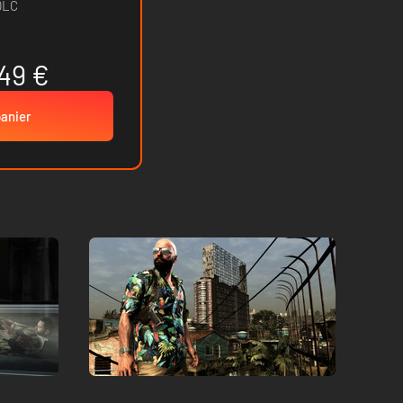
DLC
49 €
panier