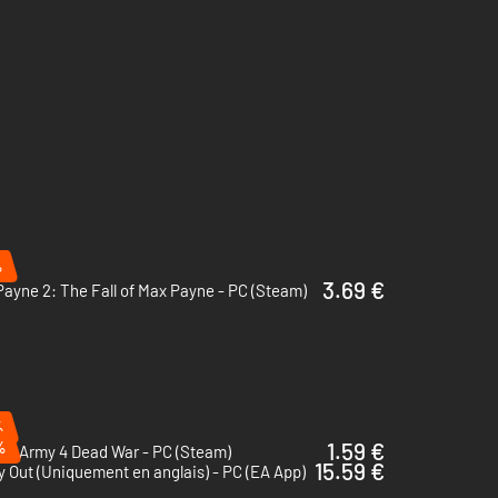
dont : Pack Match à mort au paradis, Pack Souvenirs
'éclat carnage, Objet boîte de pilules, Avatar Max Payne 1.
%
3.69 €
ayne 2: The Fall of Max Payne - PC (Steam)
%
%
1.59 €
ie Army 4 Dead War - PC (Steam)
15.59 €
 Out (Uniquement en anglais) - PC (EA App)