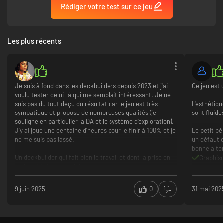
Rédiger votre test sur ce jeu
Les plus récents
Je suis à fond dans les deckbuilders depuis 2023 et j'ai
Ce jeu est 
EXPLOREZ UN MONDE RENOUVELÉ À CHAQUE COUP DE
voulu tester celui-là qui me semblait intéressant. Je ne
PINCEAU
suis pas du tout deçu du résultat car le jeu est très
L'esthétiqu
sympatique et propose de nombreuses qualités (je
sont fluide
Le Livre change à chaque fois que vous l’ouvrez
– La map, ses
souligne en particulier la DA et le système d'exploration).
mystères et ses dangers sont générés procéduralement pour un
J'y ai joué une centaine d'heures pour le finir à 100% et je
Le petit bé
défi toujours renouvelé.
ne me suis pas lassé.
un défaut 
Peignez le monde
– Les pages du Roguebook sont composées de
bonne alter
tuiles hexagonales. Utilisez des encres magiques révélant différents
Un deckbuilder qui fait bien le travail et dont la prise en
Graphis
motifs pour explorer chaque page au maximum.
main est très accessible.
Musique
De nombreux événements mystère
– Marchands, voyageurs, ruines,
Equilibr
quêtes, etc. Autant de possibilités de gagner des cartes et des
* Je précise que j'ai uniquement joué sur Nintendo
Redond
trésors… ou de tomber dans un piège !
9 juin 2025
0
31 mai 202
Switch.
Trop peu
Chronophage
On relance une partie dès qu'on perd
Contenu varié, changeant d'une partie à l'autre