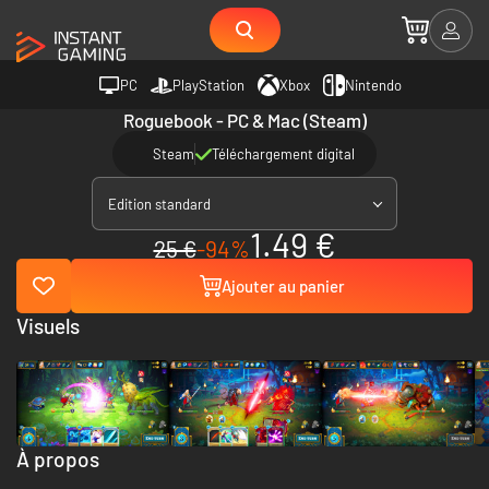
PC
PlayStation
Xbox
Nintendo
Roguebook - PC & Mac (Steam)
Steam
Téléchargement digital
Edition standard
1.49 €
25 €
-94%
Ajouter au panier
Visuels
À propos