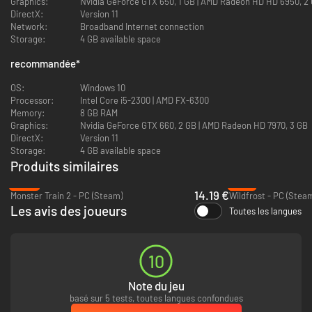
Graphics:
Nvidia GeForce GTX 650, 1 GB | AMD Radeon HD HD 6950, 2
Maximisez les synergies
– Le héros placé au contact des ennemis
DirectX:
Version 11
protège le héros mis à distance. Alternez les positions de vos héros
Network:
Broadband Internet connection
et combinez leurs forces pour déchaîner de puissants combos.
Storage:
4 GB available space
Des combats stratégiques
– Anticipez et séquencez habilement vos
actions pour vaincre plus de 40 boss et ennemis.
recommandée
*
OS:
Windows 10
Processor:
Intel Core i5-2300 | AMD FX-6300
Memory:
8 GB RAM
Graphics:
Nvidia GeForce GTX 660, 2 GB | AMD Radeon HD 7970, 3 GB
DirectX:
Version 11
Storage:
4 GB available space
Produits similaires
-43%
-77%
CONSTRUISEZ VOTRE DECK EN JOUANT
14.19 €
Monster Train 2 - PC (Steam)
Wildfrost - PC (Stea
Les avis des joueurs
Toutes les langues
Deck-building dynamique
– Plus de 200 cartes à drafter
judicieusement au fur et à mesure de la partie. Vous ne rejouez
jamais le même deck.
Des trésors aux pouvoirs uniques
– Améliorez vos cartes grâce à 30
10
gemmes distinctes. Collectionnez 80 trésors aux effets inattendus.
Plus de cartes, plus de puissance !
– Chaque héros dispose d’un
Note du jeu
arbre de talents à débloquer. Accumulez les cartes et sélectionnez
basé sur 5 tests, toutes langues confondues
les meilleures compétences !