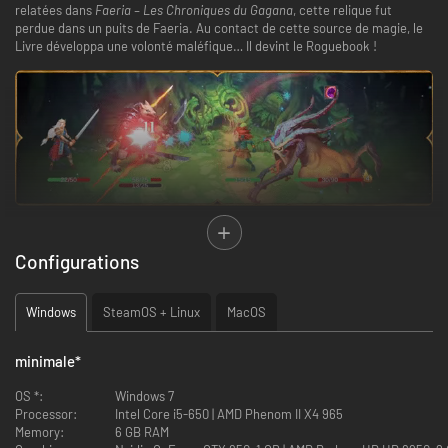
relatées dans
Faeria – Les Chroniques du Gagana
, cette relique fut
perdue dans un puits de Faeria. Au contact de cette source de magie, le
Livre développa une volonté maléfique… Il devint le Roguebook !
Vous êtes piégé dans le Livre des légendes de
Faeria
et chaque page
Configurations
représente un nouveau défi. Menez votre duo de héros à la victoire dans
ce roguelike deckbuilder co-conçu avec Richard Garfield, l’auteur de
Magic: The Gathering
. Créez les meilleures synergies de cartes, trésors et
Windows
SteamOS + Linux
MacOS
talents et mesurez-vous au Roguebook.
DES HÉROS LEGENDAIRES
minimale
*
OS *:
Windows 7
6 duos de héros
– Choisissez 2 héros pour commencer une partie.
Processor:
Intel Core i5-650 | AMD Phenom II X4 965
Chaque héros possède une collection de plus de 50 cartes, un trésor
Memory:
6 GB RAM
personnel et son propre arbre de talents.