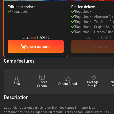
Edition standard
Edition deluxe
Roguebook
Roguebook
Roguebook - Alternate Art
Roguebook - The Art of R
Roguebook - Original Soun
Roguebook - Heroes Skins
1.49 €
1.89 €
25 €
-94%
35 €
-95%
Ajouter au panier
Hors stock
Game features
P
Succès
Partage
ch
Solo
Steam Cloud
Steam
familial
m
Description
Les anciens parlent d’un Livre écrit en des temps immémoriaux
contenant toutes les légendes du monde. Après de fabuleuses aventures,