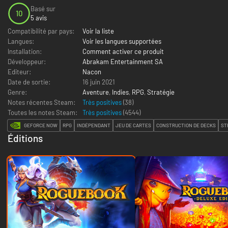
Basé sur
10
5 avis
Compatibilité par pays:
Voir la liste
Langues:
Voir les langues supportées
Installation:
Comment activer ce produit
Développeur:
Abrakam Entertainment SA
Editeur:
Nacon
Date de sortie:
16 juin 2021
Genre:
Aventure
,
Indies
,
RPG
,
Stratégie
Notes récentes Steam:
Très positives
(38)
Toutes les notes Steam:
Très positives
(
4544
)
GEFORCE NOW
RPG
INDÉPENDANT
JEU DE CARTES
CONSTRUCTION DE DECKS
ST
Éditions