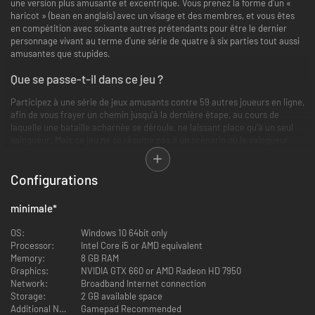
une version plus amusante et excentrique. Vous prenez la forme d'un «
haricot » (bean en anglais) avec un visage et des membres, et vous êtes
en compétition avec soixante autres prétendants pour être le dernier
personnage vivant au terme d'une série de quatre à six parties tout aussi
amusantes que stupides.
Que se passe-t-il dans ce jeu ?
Participez à une série de jeux amusants contre 59 autres joueurs en ligne,
afin de vous frayer un chemin jusqu'à la dernière étape, au cours de
laquelle une bataille acharnée se déroule, ne laissant place qu’à un seul
vainqueur. Mais ce jeu ne se résume pas à un scénario où le vainqueur
remporte tout, vous pouvez gagner des récompenses à chacune des
étapes.
Configurations
Les récompenses prennent la forme de monnaie intégrée au jeu,
d’accessoires et plus encore, afin que vous puissiez transformer votre
minimale
*
corps en gelée en quelque chose d'unique et d'amusant - une tête
d'ananas avec un tutu rose est-ce que vous recherchez ? Il n'y a qu'à
OS:
Windows 10 64bit only
demander ! La monnaie se présente sous la forme de "félicitations" pour
Processor:
Intel Core i5 or AMD equivalent
vos bons résultats - en finissant dans les cinq premiers environ, ou de
Memory:
8 GB RAM
"couronnes" qui sont gagnées pour être arrivé premier dans les niveaux au
Graphics:
NVIDIA GTX 660 or AMD Radeon HD 7950
fur et à mesure que vous jouez.
Network:
Broadband Internet connection
Storage:
2 GB available space
Vous jouez du début à la fin comme un joueur indépendant, mais parfois,
Additional Notes:
Gamepad Recommended