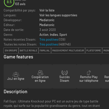
8.5
103 avis
Compatibilité par pays:
Voir la liste
Langues:
Voir les langues supportées
Développeur:
Mediatonic
Editeur:
Mediatonic
Date de sortie:
3 août 2020
Genre:
Action
,
Indies
,
Sport
Notes récentes Steam:
Très positives
(139)
Toutes les notes Steam:
Très positives
(
468746
)
EN GROUPE
BATTLE ROYALE
FAMILIAL
MASSIVEMENT MULTIJOUEUR
PLATEFORME
MIG
Game features
Coopération
Succès
Remote Play
Re
JcJ en ligne
en ligne
Steam
sur téléphone
su
Description
Fall Guys : Ultimate Knockout pour PC est un autre jeu de type battle
royale, qui surfe sur la popularité grandissante du genre, tout en étant