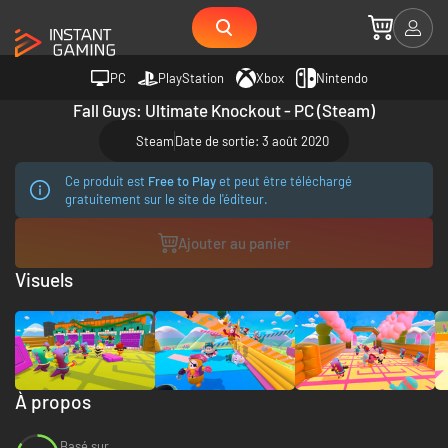
PC
PlayStation
Xbox
Nintendo
Fall Guys: Ultimate Knockout - PC (Steam)
Steam
Date de sortie: 3 août 2020
Ce produit est
Free to Play
et peut être téléchargé
gratuitement sur le site de l'éditeur.
Ajouter au panier
Visuels
À propos
Basé sur