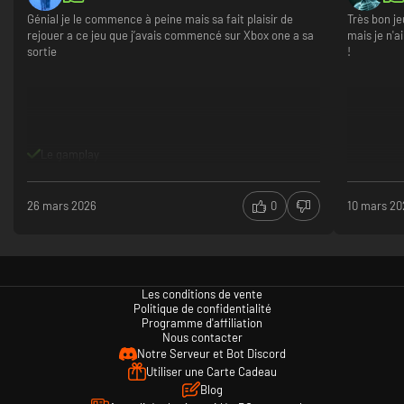
Génial je le commence à peine mais sa fait plaisir de
Très bon je
rejouer a ce jeu que j’avais commencé sur Xbox one a sa
mais je n'a
sortie
!
Le gamplay
26 mars 2026
0
10 mars 20
Les conditions de vente
Politique de confidentialité
Programme d'affiliation
Nous contacter
Notre Serveur et Bot Discord
Utiliser une Carte Cadeau
Blog