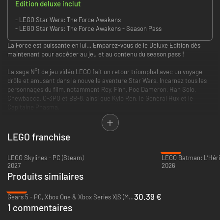
Edition deluxe inclut
- LEGO Star Wars: The Force Awakens
- LEGO Star Wars: The Force Awakens - Season Pass
La Force est puissante en lui… Emparez-vous de le Deluxe Edition dès
maintenant pour accéder au jeu et au contenu du season pass !
La saga N°1 de jeu vidéo LEGO fait un retour triomphal avec un voyage
drôle et amusant dans la nouvelle aventure Star Wars. Incarnez tous les
personnages du film, notamment Rey, Finn, Poe Dameron, Han Solo,
Chewbacca, C-3PO et BB-8, ainsi que Kylo Ren, le Général Hux et le
Capitaine Phasma.
Dans LEGO Star Wars : le Réveil de la Force, revivez l'action épique du film
d'une manière que seul LEGO peut vous proposer, avec une nouvelle
LEGO franchise
histoire de l'univers Star Wars qui explore la période entre le Retour du
-31%
Jedi et le Réveil de la Force.
LEGO Skylines - PC (Steam)
2027
2026
LEGO Star Wars : Le Réveil de la Force introduit de nouvelles mécaniques
Produits similaires
de jeu, notamment le système de Multi-Constructions, qui permet aux
joueurs de choisir parmi plusieurs options de construction pour
-13%
progresser dans le jeu, et les intenses nouvelles Batailles de Blaster
30.39 €
Gears 5 - PC, Xbox One & Xbox Series X|S (Microsoft Store)
intenses, au cours desquelles les joueurs peuvent utiliser leur
1 commentaires
environnement pour repousser le Premier Ordre.