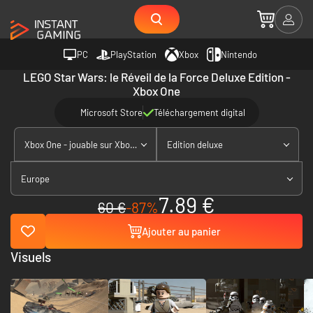
PC
PlayStation
Xbox
Nintendo
LEGO Star Wars: le Réveil de la Force Deluxe Edition -
Xbox One
Microsoft Store
Téléchargement digital
Xbox One - jouable sur Xbox Series X|S
Edition deluxe
Europe
7.89 €
60 €
-87%
Ajouter au panier
Visuels