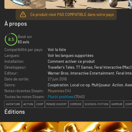
Ce produit n'est PAS COMPATIBLE dans votre pays
À propos
Basé sur
8.5
80 avis
Compatibilité par pays:
Voir la liste
Langues:
Voir les langues supportées
Installation:
Comment activer ce produit
Développeur:
Traveller's Tales
,
TT Games
,
Feral Interactive (Mac)
Editeur:
Warner Bros. Interactive Entertainment
,
Feral Int
Date de sortie:
27 juin 2016
Genre:
Coopération
,
Local co-op
,
Multijoueur
,
Action
,
Ave
Notes récentes Steam:
Moyennes
(14)
Toutes les notes Steam:
Plutôt positives
(
7040
)
AVENTURE
ACTION
COOP
MONDE OUVERT
COMÉDIE
SCIENCE-FICTION
HUMOUR
COOP
Éditions