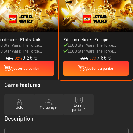
Edition deluxe - Etats-Unis
Edition deluxe - Europe
O Star Wars: The Force
LEGO Star Wars: The Force
kens
O Star Wars: The Force
Awakens
LEGO Star Wars: The Force
9.29 €
7.89 €
kens - Season Pass
Awakens - Season Pass
52 €
-82%
60 €
-87%
Ajouter au panier
Ajouter au panier
Game features
Ecran
Solo
Multiplayer
partagé
Description