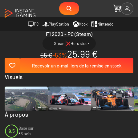
PC
PlayStation
Xbox
Nintendo
F1 2020 - PC (Steam)
Steam
Hors stock
25.99 €
55 €
-53%
Recevoir un e-mail lors de la remise en stock
Visuels
À propos
Basé sur
9.5
83 avis