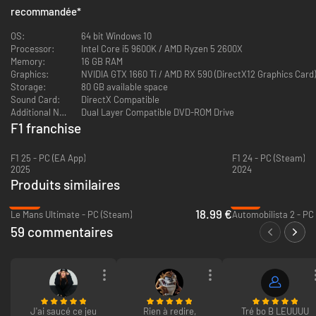
une expérience de pilotage simplifiée rendent le jeu entre amis plus
recommandée
*
convivial, quel que soit votre niveau.
o F1 2020 intègre tous les pilotes, écuries et 22 circuits officiels, dont
OS:
64 bit Windows 10
deux nouveautés : le circuit d’Hanoï et le circuit de Zandvoort.
Processor:
Intel Core i5 9600K / AMD Ryzen 5 2600X
o Connexion Internet requise pour télécharger les derniers véhicules de
Memory:
16 GB RAM
2020 (le cas échéant) et le contenu de la saison 2020 de F2.
Graphics:
NVIDIA GTX 1660 Ti / AMD RX 590 (DirectX12 Graphics Card)
Storage:
80 GB available space
Sound Card:
DirectX Compatible
Additional Notes:
Dual Layer Compatible DVD-ROM Drive
F1 franchise
F1 25 - PC (EA App)
F1 24 - PC (Steam)
2025
2024
Produits similaires
-53%
-79%
18.99 €
Le Mans Ultimate - PC (Steam)
Automobilista 2 - PC
59 commentaires
LE JEU VIDÉO OFFICIEL DU CHAMPIONNAT DU MONDE DE FORMULE 1
J'ai saucé ce jeu
Rien à redire,
Tré bo B LEUUUU