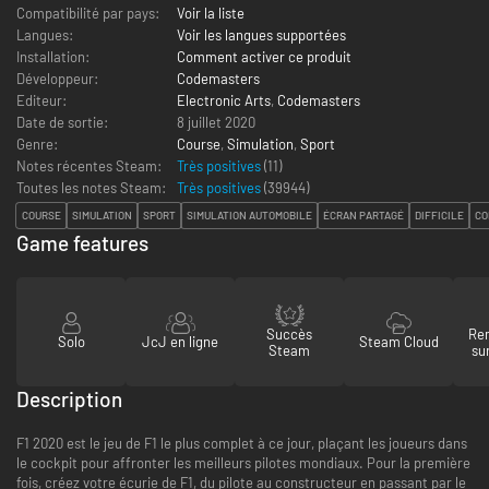
Compatibilité par pays:
Voir la liste
Langues:
Voir les langues supportées
Installation:
Comment activer ce produit
Développeur:
Codemasters
Editeur:
Electronic Arts
,
Codemasters
Date de sortie:
8 juillet 2020
Genre:
Course
,
Simulation
,
Sport
Notes récentes Steam:
Très positives
(11)
Toutes les notes Steam:
Très positives
(
39944
)
COURSE
SIMULATION
SPORT
SIMULATION AUTOMOBILE
ÉCRAN PARTAGÉ
DIFFICILE
CO
Game features
Succès
Re
Solo
JcJ en ligne
Steam Cloud
Steam
su
Description
F1 2020 est le jeu de F1 le plus complet à ce jour, plaçant les joueurs dans
le cockpit pour affronter les meilleurs pilotes mondiaux. Pour la première
fois, créez votre écurie de F1, du pilote au constructeur en passant par le