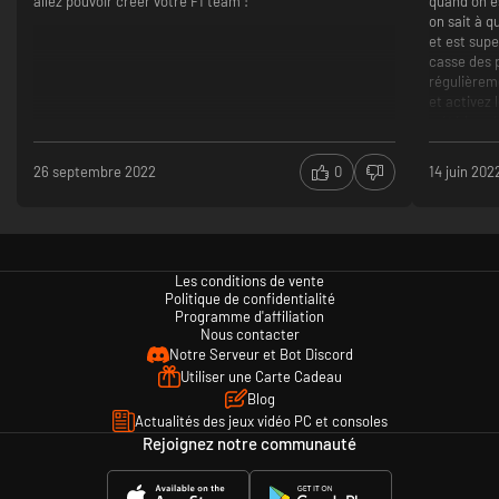
allez pouvoir créer votre F1 team !
quand on e
ligues, couleurs personnalisables et événements hebdomadaires.
on sait à q
o *Connexion Internet requise pour télécharger les derniers véhicules de
et est sup
2020 (le cas échéant) et le contenu rétroactif de la saison 2020 de F2.
casse des p
régulièrem
et activez 
a été loupé
correcteme
26 septembre 2022
0
14 juin 202
- Niveau di
flexible. L
difficultés
ou simpleme
tout prése
Les conditions de vente
simulation 
Politique de confidentialité
active pou
Programme d'affiliation
machines d
Nous contacter
certains ci
Notre Serveur et Bot Discord
rapport à 
Utiliser une Carte Cadeau
l'Hungarori
Blog
d'autres.)
Actualités des jeux vidéo PC et consoles
Rejoignez notre communauté
- Mode poi
apprécié l'
"drive to s