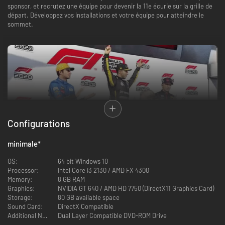
sponsor, et recrutez une équipe pour devenir la 11e écurie sur la grille de
départ. Développez vos installations et votre équipe pour atteindre le
sommet.
Configurations
minimale
*
OS:
64 bit Windows 10
Processor:
Intel Core i3 2130 / AMD FX 4300
Memory:
8 GB RAM
Graphics:
NVIDIA GT 640 / AMD HD 7750 (DirectX11 Graphics Card)
o Améliorez votre mode carrière sur 10 ans, en personnalisant vos débuts
Storage:
80 GB available space
en Championnat F2 et la durée des saisons, pour vivre des saisons
Sound Card:
DirectX Compatible
palpitantes.
Additional Notes:
Dual Layer Compatible DVD-ROM Drive
o L’ajout de courses en écran partagé, une nouvelle direction assistée et