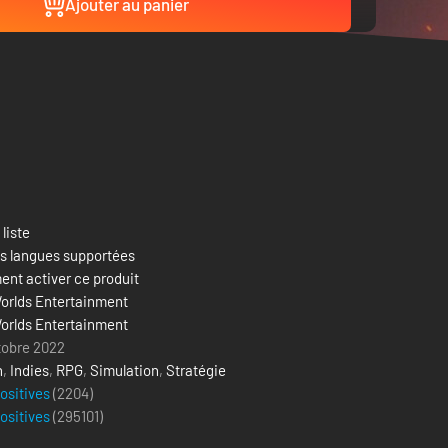
Ajouter au panier
 liste
es langues supportées
nt activer ce produit
orlds Entertainment
orlds Entertainment
tobre 2022
n
,
Indies
,
RPG
,
Simulation
,
Stratégie
positives
(2204)
positives
(
295101
)