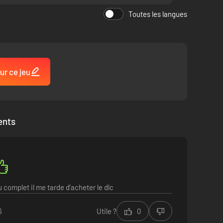
Toutes les langues
ur ce jeu
ents
 complet il me tarde d’acheter le dlc
6
Utile ?
0