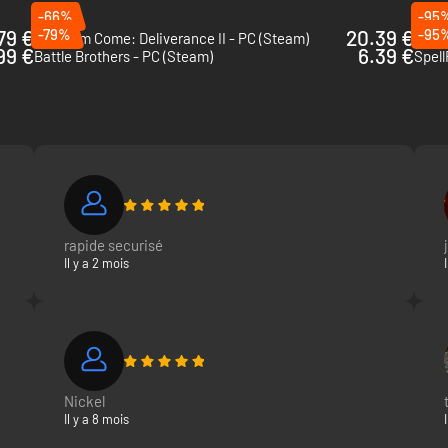
-66%
-95
79 €
-79%
20.39 €
-95
Kingdom Come: Deliverance II - PC (Steam)
La Li
99 €
6.39 €
Battle Brothers - PC (Steam)
Spell
rapide securisé
Il y a 2 mois
Nickel
Il y a 8 mois