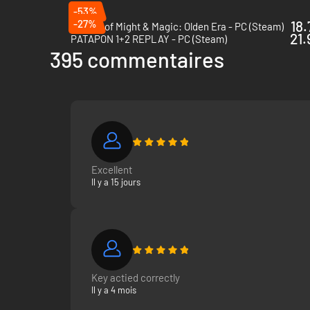
-53%
-27%
18.
Heroes of Might & Magic: Olden Era - PC (Steam)
21.
PATAPON 1+2 REPLAY - PC (Steam)
395 commentaires
Excellent
Il y a 15 jours
Key actied correctly
Il y a 4 mois