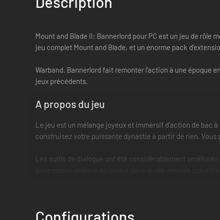
Description
Mount and Blade II: Bannerlord pour PC est un jeu de rôle mé
jeu complet Mount and Blade, et un énorme pack d'extensi
Warband. Bannerlord fait remonter l'action à une époque en
jeux précédents.
A propos du jeu
Le jeu est un mélange joyeux et immersif d'action de bac à 
construisez votre puissante dynastie à partir de rien. Vo
Les outils de dialogue ont été considérablement améliorés, 
progression indique au joueur dans quelle mesure ses offres
du PNJ.
La partie stratégique entre en jeu très tôt, le joueur devant
seules certaines parties des forteresses (merlons, guérites
Configurations
appartenant à l'ennemi, tout en protégeant vos propres engin