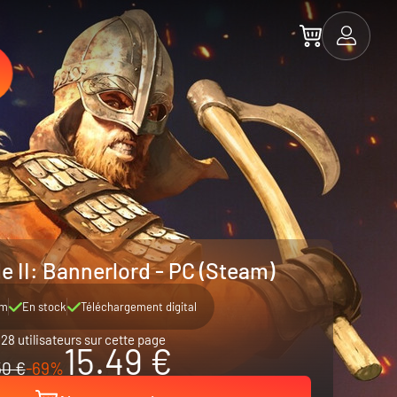
e II: Bannerlord - PC (Steam)
am
En stock
Téléchargement digital
28 utilisateurs sur cette page
15.49 €
50 €
-69%