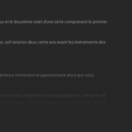
jeux et le deuxième volet d'une série comprenant le premier
ns, soit environ deux cents ans avant les événements des
expérience immersive et passionnante alors que vous
rs) sont plus réalistes et plus engageantes. Une barre de
persuasion , il peut passer au troc pour obtenir l'accord
ire. Pour accélérer le jeu et faire progresser le combat,
acées avec précaution, en visant à détruire les zones