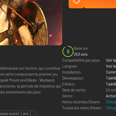
Basé sur
9
253 avis
Compatibilité par pays:
Voir la
Langues:
Voir l
diéval axé sur l'action, qui constitue
Installation:
Comme
d'une série comprenant le premier jeu
Développeur:
TaleW
Mount and Blade : Warband.
Editeur:
TaleW
 ancienne, la période de migration qui
Date de sortie:
24 oc
t les événements des jeux
Genre:
Actio
Notes récentes Steam:
Très 
Toutes les notes Steam:
Très 
MONDE OUVERT
RPG
...