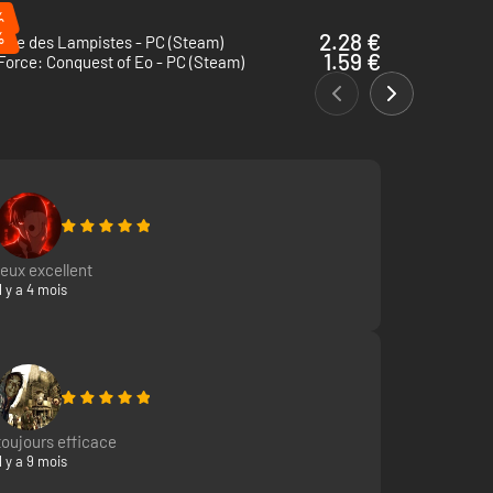
%
%
2.28 €
gue des Lampistes - PC (Steam)
1.59 €
Force: Conquest of Eo - PC (Steam)
jeux excellent
Il y a 4 mois
toujours efficace
Il y a 9 mois