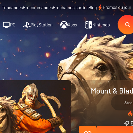
Promos du jour
Tendances
Précommandes
Prochaines sorties
Blog
PC
PlayStation
Xbox
Nintendo
Mount & Blad
Ste