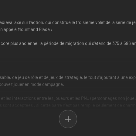
diéval axé sur l'action, qui constitue le troisième volet de la série de 
on appelé Mount and Blade :
core plus ancienne, la période de migration qui s'étend de 375 à 586 a
sable, de jeu de rôle et de jeux de stratégie, le tout s'ajoutant à une 
us pouvez jouer en mode campagne.
et les interactions entre les joueurs et les PNJ (personnages non joueu
 sont acceptées : si cette barre n'est pas remplie seulement de charme/
 examiner le terrain, rechercher les faiblesses des défenses de l'adversa
 et engins de siège) sont destructibles. Les armes doivent donc être pl
s afin de limiter les dégâts.