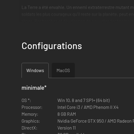
La Terre a été envahie. Un ennemi extraterrestre mutant me
soldats les plus courageux qu'il reste sur la planète, peut 
rênes. Recherchez et développez de nouvelles technologies,
Mais n'oubliez pas : vous n'êtes pas la seule organisation. 
sélection de sous-factions ramifiées, ont leurs propres vale
Configurations
des subterfuges pour leur voler ce dont vous avez besoin ou 
Découvrez la meilleure version de ce jeu complexe avec Ph
Windows
MacOS
minimale
*
OS *:
Win 10, 8 and 7 SP1+ (64 bit)
Processor:
Intel Core i3 / AMD Phenom II X4
Memory:
8 GB RAM
Graphics:
Nvidia GeForce GTX 950 / AMD Radeon 
DirectX:
Version 11