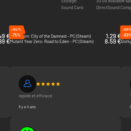
Storage:
30 GB available s
Sound Card:
DirectSound Comp
-94%
-88
49 €
-75%
1.29 €
-89
Mordheim: City of the Damned - PC (Steam)
Path
99 €
8.59 €
Mutant Year Zero: Road to Eden - PC (Steam)
Gorky
rapide et efficace
Il y a 4 ans