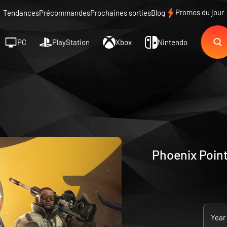
Promos du jour
Tendances
Précommandes
Prochaines sorties
Blog
PC
PlayStation
Xbox
Nintendo
Phoenix Point
Year