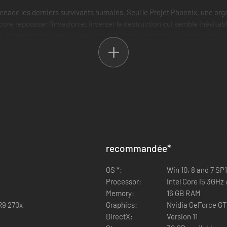
nace les derniers survivants humains. Seul le Projet Phoenix, une org
encore repousser l'invasion et inverser la destruction qui semble inévit
 explorez la planète ravagée, construisez des bases, gérez les ressou
Les factions, qui comprennent la Nouvelle-Jéricho corporatiste, le Synéd
urs, objectifs et opinions sur les Pandoriens. Collaborez avec ces fact
écrasez simplement tout ce qui vous entoure à coup d'attaques militaires
oenix Point: Complete Edition.
recommandée
*
OS *:
Win 10, 8 and 7 SP1
Processor:
Intel Core i5 3GHz
Memory:
16 GB RAM
R9 270x
Graphics:
Nvidia GeForce GT
DirectX:
Version 11