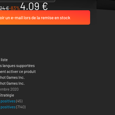
4.09 €
24 €
-83%
ir un e-mail lors de la remise en stock
 liste
es langues supportées
nt activer ce produit
hot Games Inc.
hot Games Inc.
embre 2020
Stratégie
 positives
(45)
 positives
(
7140
)