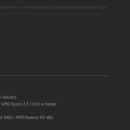
anisation secrète comptant les plus grands cerveaux et les
able. Le Projet Phoenix compte sur vous pour prendre les
rces et dominez le champ de bataille.
rion indécis et les Disciples d'Anu fanatiques ainsi qu'une
ions via le système diplomatique de Phoenix Point, utilisez
. Quel que soit votre choix, la victoire ne sera pas facile.
+ (64 bit)
 / AMD Ryzen 3 3.1 GHz or better
X 1060 / AMD Radeon RX 480