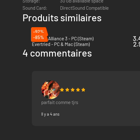
Storage:
30 GB available space
Sound Card:
DirectSound Compatible
Produits similaires
-92%
-85%
3.
Jagged Alliance 3 - PC (Steam)
2.
Evertried - PC & Mac (Steam)
4 commentaires
parfait comme tjrs
Il y a 4 ans