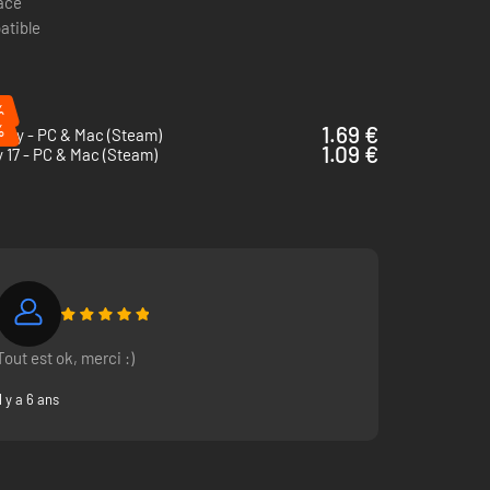
pace
atible
%
%
1.69 €
way - PC & Mac (Steam)
1.09 €
 17 - PC & Mac (Steam)
Tout est ok, merci :)
Il y a 6 ans