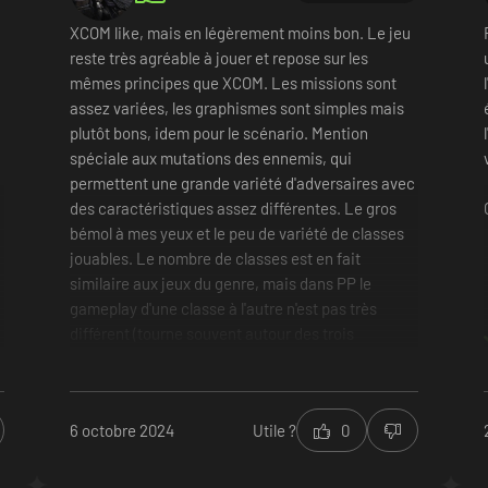
XCOM like, mais en légèrement moins bon. Le jeu
reste très agréable à jouer et repose sur les
mêmes principes que XCOM. Les missions sont
assez variées, les graphismes sont simples mais
plutôt bons, idem pour le scénario. Mention
spéciale aux mutations des ennemis, qui
permettent une grande variété d'adversaires avec
des caractéristiques assez différentes. Le gros
bémol à mes yeux et le peu de variété de classes
jouables. Le nombre de classes est en fait
similaire aux jeux du genre, mais dans PP le
gameplay d'une classe à l'autre n'est pas très
différent (tourne souvent autour des trois
archétypes : CAC, mi-distance, sniper). La classe
prêtre étant la seule qui se démarque réellement,
les missions deviennent vite redondantes.
6 octobre 2024
Utile ?
0
Somme toute le jeu reste agréable et je le
recommande aux aficionados du genre. Pour ceux
qui découvrent, je conseillerai quand même plutôt