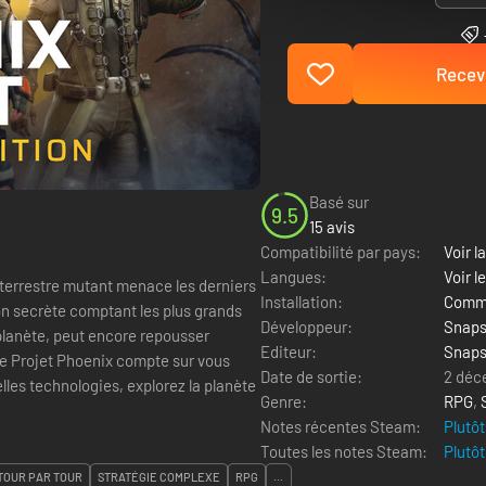
Recevo
Basé sur
9.5
15 avis
Compatibilité par pays:
Voir la
Langues:
Voir l
Installation:
Comme
on secrète comptant les plus grands
Développeur:
Snaps
a planète, peut encore repousser
Editeur:
Snaps
 Le Projet Phoenix compte sur vous
Date de sortie:
2 déc
les technologies, explorez la planète
Genre:
RPG
,
Notes récentes Steam:
Plutôt
Toutes les notes Steam:
Plutôt
TOUR PAR TOUR
STRATÉGIE COMPLEXE
RPG
...