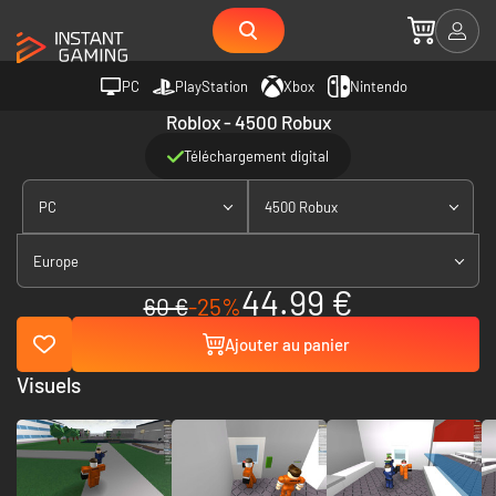
PC
PlayStation
Xbox
Nintendo
Roblox - 4500 Robux
Téléchargement digital
PC
4500 Robux
Europe
44.99 €
60 €
-25%
Ajouter au panier
Visuels