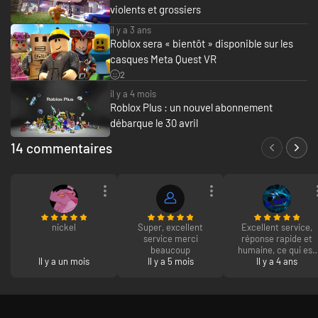
violents et grossiers
il y a 3 ans
Roblox sera « bientôt » disponible sur les
casques Meta Quest VR
2
il y a 4 mois
Roblox Plus : un nouvel abonnement
débarque le 30 avril
14 commentaires
nickel
Super, excellent
Excellent service,
service merci
réponse rapide et
beaucoup
humaine, ce qui est
Il y a un mois
Il y a 5 mois
très agréable,
Il y a 4 ans
payment sur, bref
rien à redire, vous
pouvez payer sur
instant gaming en