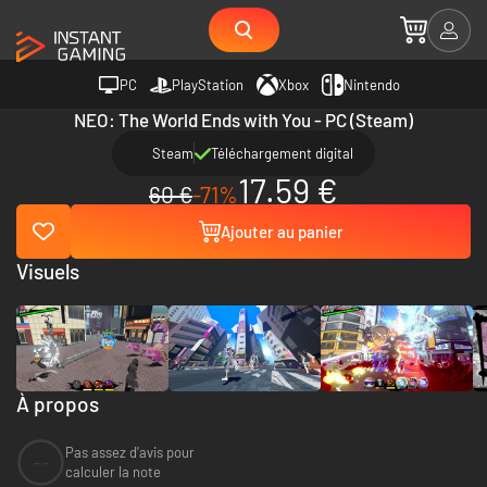
PC
PlayStation
Xbox
Nintendo
NEO: The World Ends with You - PC (Steam)
Steam
Téléchargement digital
17.59 €
60 €
-71%
Ajouter au panier
Visuels
À propos
Pas assez d'avis pour
--
calculer la note