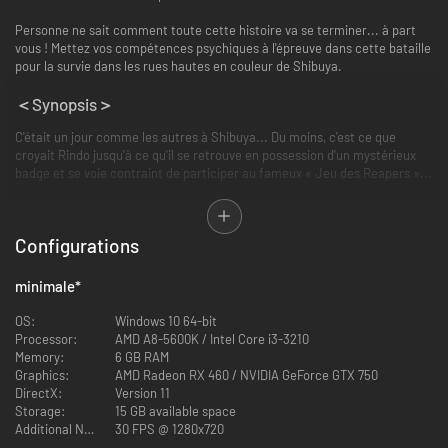
Personne ne sait comment toute cette histoire va se terminer... à part
vous ! Mettez vos compétences psychiques à l'épreuve dans cette bataille
pour la survie dans les rues hautes en couleur de Shibuya.
＜Synopsis＞
C'était un jour comme les autres à Shibuya... Du moins, c'est ce que
croyait Rindo jusqu'à ce qu'il se retrouve en possession d'un mystérieux
badge
et se voie contraint de participer au fameux « Jeu des Reapers »...
＜Récompense d'achat＞
Configurations
Ensemble de fringues légendaires
・Casque légendaire
Augmente fortement le taux de butin.
minimale
*
・Débardeur légendaire
Augmente fortement l'attaque.
OS:
Windows 10 64-bit
・Short légendaire
Processor:
AMD A8-5600K / Intel Core i3-3210
Réduit la durée pendant laquelle le porteur est mis à terre.
Memory:
6 GB RAM
・Baskets légendaires
Graphics:
AMD Radeon RX 460 / NVIDIA GeForce GTX 750
Augmente la vitesse de déplacement lors des combats.
DirectX:
Version 11
・Lecteur audio légendaire
Storage:
15 GB available space
Augmente considérablement les PV.
Additional Notes:
30 FPS @ 1280x720