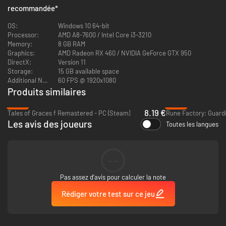
Ensemble de survie pour le Jeu des Reapers
recommandée
*
・Badge : Secours OVNI
Maintenez le bouton enfoncé pour lentement restaurer les PV de
OS:
Windows 10 64-bit
l'équipe.
Processor:
AMD A8-7600 / Intel Core i3-3210
・Fringue : pull à capuche Virupaksa
Memory:
8 GB RAM
Augmente fortement les PV.
Graphics:
AMD Radeon RX 460 / NVIDIA GeForce GTX 950
・CD : Twister (NEO Mix)
DirectX:
Version 11
Ajoute ce morceau à la liste des musiques du menu principal.
Storage:
15 GB available space
Additional Notes:
60 FPS @ 1920x1080
Produits similaires
-80%
-45%
8.19 €
Tales of Graces f Remastered - PC (Steam)
Les avis des joueurs
Toutes les langues
--
Pas assez d'avis pour calculer la note
Rédiger votre test sur ce jeu