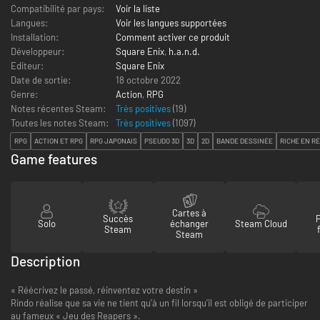
Compatibilité par pays:
Voir la liste
Langues:
Voir les langues supportées
Installation:
Comment activer ce produit
Développeur:
Square Enix
,
h.a.n.d.
Editeur:
Square Enix
Date de sortie:
18 octobre 2022
Genre:
Action
,
RPG
Notes récentes Steam:
Très positives
(19)
Toutes les notes Steam:
Très positives
(
1097
)
RPG
ACTION ET RPG
RPG JAPONAIS
PSEUDO 3D
3D
2D
BANDE DESSINÉE
RICHE EN R
Game features
Cartes à
Succès
Solo
échanger
Steam Cloud
Steam
Steam
Description
« Réécrivez le passé, réinventez votre destin »
Rindo réalise que sa vie ne tient qu'à un fil lorsqu'il est obligé de participer
au fameux « Jeu des Reapers ».