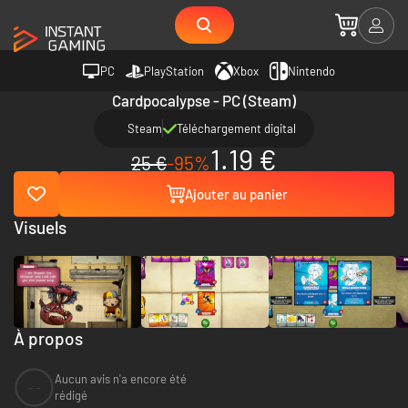
PC
PlayStation
Xbox
Nintendo
Cardpocalypse - PC (Steam)
Steam
Téléchargement digital
1.19 €
25 €
-95%
Ajouter au panier
Visuels
À propos
Aucun avis n'a encore été
--
rédigé