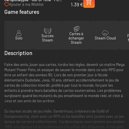
1.39 €
(Steam)
Ajouter à ma Wishlist
Game features
Cartes à
Succès
Solo
échanger
Steam Cloud
Steam
Steam
Description
Faire des amis, jouer aux cartes, tordre les règles, devenir un maître Mega
Mutant Power Pets, et essayer de sauver le monde dans ce solo RPG pour
être un enfant des années 90. Lors de son premier jour à l’école
élémentaire Dudsdale, Jess, 10 ans, obtient accidentellement le jeu de
cartes de collection interdit, préféré par tout le monde, forçant les
enfants à prendre leurs batailles de cartes souterraines. Les problèmes
surgissent quand les mutants du jeu envahissent le monde réel, et c’est à
Jess et ses amis de les arrêter.
Du lauréat studio de jeu indie, Gambrinous, créateurs de Guild of
Dungeoneering, vient avec un RPG où les batailles sont jouées avec un jeu
épique de cartes à collectionner. Cardpocalypse vous ramène aux années
1990, une époque où les ordinateurs ont utilisé des disquettes, et les gens