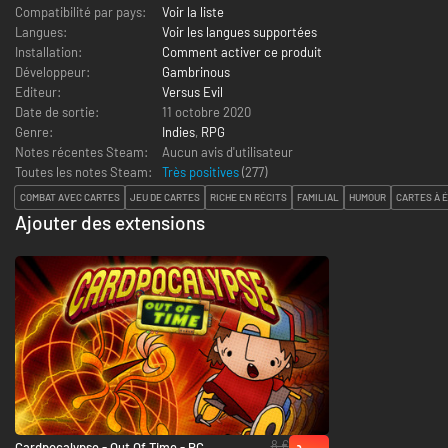
Compatibilité par pays:
Voir la liste
Langues:
Voir les langues supportées
Installation:
Comment activer ce produit
Développeur:
Gambrinous
Editeur:
Versus Evil
Date de sortie:
11 octobre 2020
Genre:
Indies
,
RPG
Notes récentes Steam:
Aucun avis d'utilisateur
Toutes les notes Steam:
Très positives
(
277
)
COMBAT AVEC CARTES
JEU DE CARTES
RICHE EN RÉCITS
FAMILIAL
HUMOUR
CARTES À 
Ajouter des extensions
8 €
Cardpocalypse - Out Of Time - PC