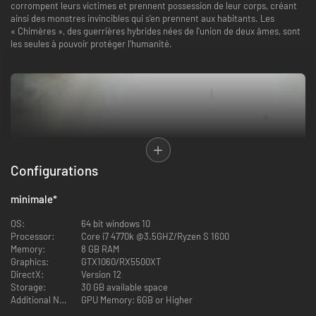
corrompent leurs victimes et prennent possession de leur corps, créant
ainsi des monstres invincibles qui s'en prennent aux habitants. Les
« Chimères », des guerrières hybrides nées de l'union de deux âmes, sont
les seules à pouvoir protéger l'humanité.
Configurations
minimale
*
Briar et Lute sont deux sœurs réincarnées sous la forme d'une Chimère.
OS:
64 bit windows 10
La transformation a doté Briar d'une force et d'une résistance
Processor:
Core i7 4770k @3.5GHZ/Ryzen S 1600
surhumaines, tandis que Lute, sacrifiée afin de lier son âme à celle de sa
Memory:
8 GB RAM
sœur, est désormais un esprit doué de pouvoirs mystiques. Doublées par
Graphics:
GTX1060/RX5500XT
Stefanie Joosten (Metal Gear Solid 5), Briar et Lute sont envoyées en
DirectX:
Version 12
mission pour libérer une ville en ruines ravagée par les Spectres, et
Storage:
30 GB available space
découvrent que l'Ordre auquel elles appartiennent leur a réservé un rôle
Additional Notes:
GPU Memory: 6GB or Higher
bien plus complexe.