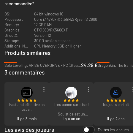
recommandée
*
Explorez un monde lugubre regorgeant de mystères, maîtrisez un
OS:
64 bit windows 10
système de combat riche, et incarnez la dualité des forces des deux
Processor:
Core i7 4770k @3.5GHZ/Ryzen S 2600
sœurs dans ce récit d'apprentissage fantastique riche en actions,
Memory:
12 GB RAM
ennemis féroces et combats de boss spectaculaire.
Graphics:
GTX1080/RX5600XT
DirectX:
Version 12
Storage:
30 GB available space
Additional Notes:
GPU Memory: 6GB or Higher
Produits similaires
-39%
-51%
24.29 €
Solo Leveling: ARISE OVERDRIVE - PC (Steam)
Dragonkin: The Banis
3 commentaires
Caractéristiques principales
Combattez en synergie
- Gérez les deux personnages
Fast and effective as
Très bonne surprise !
Toujours parfait
simultanément. Briar maîtrise les attaques et combos de mêlée,
usual.
tandis que Lute contrôle le champs de bataille avec ses aptitudes
Soulstice est un
surnaturelles. Combinez leurs pouvoirs pour débloquer des
Il y a 3 mois
hack and slash
Il y a un an
Il y a 2 ans
nerveux et stylisé qui
transformations puissantes et réaliser leur plein potentiel de
rappelle les vibes de
Les avis des joueurs
Chimère.
Toutes les langues
Devil May Cry ou