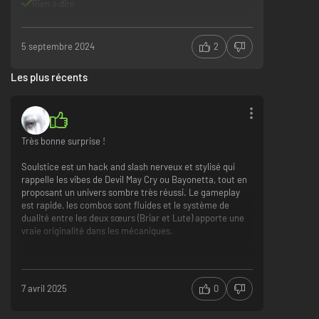
Rien a dire
Nouvelle P + inéxistant
5 septembre 2024
2
Les plus récents
Très bonne surprise !
Soulstice est un hack and slash nerveux et stylisé qui
rappelle les vibes de Devil May Cry ou Bayonetta, tout en
proposant un univers sombre très réussi. Le gameplay
est rapide, les combos sont fluides et le système de
dualité entre les deux sœurs (Briar et Lute) apporte une
vraie originalité dans les mécaniques.
Graphiquement, le jeu est propre et l’ambiance visuelle
colle parfaitement à l’histoire. Mention spéciale à la
direction artistique, vraiment soignée. Les musiques sont
7 avril 2025
0
épiques et renforcent bien l’immersion.