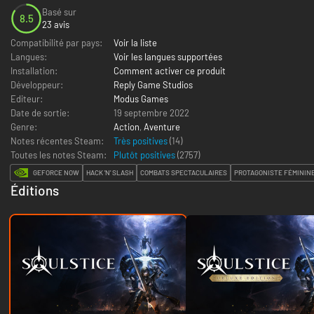
Basé sur
8.5
23 avis
Compatibilité par pays:
Voir la liste
Langues:
Voir les langues supportées
Installation:
Comment activer ce produit
Développeur:
Reply Game Studios
Editeur:
Modus Games
Date de sortie:
19 septembre 2022
Genre:
Action
,
Aventure
Notes récentes Steam:
Très positives
(14)
Toutes les notes Steam:
Plutôt positives
(
2757
)
GEFORCE NOW
HACK 'N' SLASH
COMBATS SPECTACULAIRES
PROTAGONISTE FÉMININ
Éditions