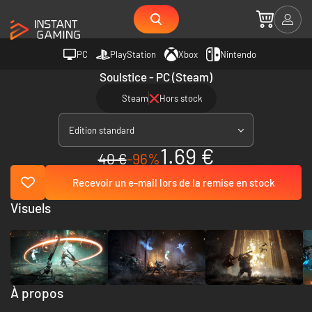
PC
PlayStation
Xbox
Nintendo
Soulstice - PC (Steam)
Steam
Hors stock
Edition standard
1.69 €
40 €
-96%
Recevoir un e-mail lors de la remise en stock
Visuels
À propos