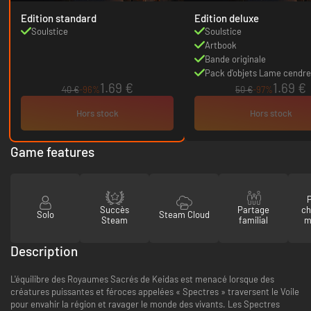
Edition standard
Edition deluxe
Soulstice
Soulstice
Artbook
Bande originale
Pack d'objets Lame cendr
1.69 €
1.69 €
40 €
-96%
50 €
-97%
Hors stock
Hors stock
Game features
P
Succès
Partage
ch
Solo
Steam Cloud
Steam
familial
m
Description
L'équilibre des Royaumes Sacrés de Keidas est menacé lorsque des
créatures puissantes et féroces appelées « Spectres » traversent le Voile
pour envahir la région et ravager le monde des vivants. Les Spectres