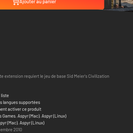
Ajouter au panier
te extension requiert le jeu de base Sid Meier's Civilization
 liste
es langues supportées
nt activer ce produit
is Games
,
Aspyr (Mac)
,
Aspyr (Linux)
pyr (Mac)
,
Aspyr (Linux)
cembre 2010