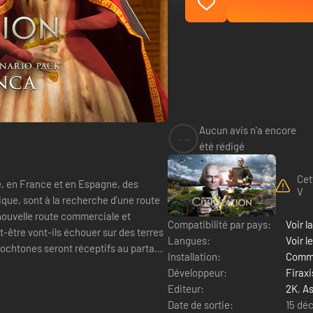
Aucun avis n'a encore
--
été rédigé
Cet
, en France et en Espagne, des
V
tique, sont à la recherche d'une route
 nouvelle route commerciale et
Compatibilité par pays:
Voir la
t-être vont-ils échouer sur des terres
Langues:
Voir l
ochtones seront réceptifs au partage
Installation:
Comme
Développeur:
Firax
Editeur:
2K
,
As
Date de sortie:
15 dé