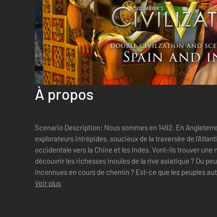
À propos
Scenario Description: Nous sommes en 1492. En Angleterre
explorateurs intrépides, soucieux de la traversée de l'Atlan
occidentale vers la Chine et les Indes. Vont-ils trouver une
découvrir les richesses inouïes de la rive asiatique ? Ou peu
inconnues en cours de chemin ? Est-ce que les peuples aut
de connaissances et a...
Voir plus