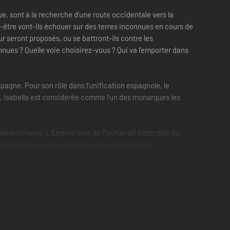
e, sont à la recherche d'une route occidentale vers la
ut-être vont-ils échouer sur des terres inconnues en cours de
seront proposés, ou se battront-ils contre les
onnues ? Quelle voie choisirez-vous ? Qui va l'emporter dans
spagne. Pour son rôle dans l'unification espagnole, le
e, Isabella est considérée comme l'un des monarques les
Tawantinsuyu. L’Empire Inca de Pachacuti s'étendait du
d'un Empire Inca qui deviendra encore plus grand.