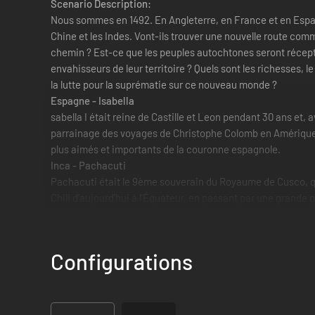
Scenario Description:
Nous sommes en 1492. En Angleterre, en France et en Espagne
Chine et les Indes. Vont-ils trouver une nouvelle route comm
chemin ? Est-ce que les peuples autochtones seront récept
envahisseurs de leur territoire ? Quels sont les richesses, 
la lutte pour la suprématie sur ce nouveau monde ?
Espagne - Isabella
sabella I était reine de Castille et Leon pendant 30 ans et, 
parrainage des voyages de Christophe Colomb en Amérique, e
plus aimés et importants de la couronne espagnole.
Inca - Pachacuti
Pachacuti était le 9ème souverain du Royaume de Cusco, qu
Chili d’aujourd’hui à l'Équateur, en passant par une grande p
Configurations