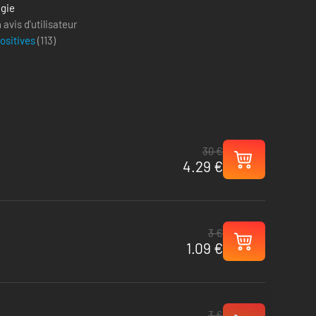
égie
avis d'utilisateur
positives
(
113
)
30 €
4.29 €
3 €
1.09 €
3 €