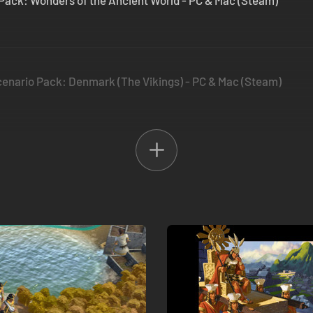
o Pack: Wonders of the Ancient World - PC & Mac (Steam)
 Scenario Pack: Denmark (The Vikings) - PC & Mac (Steam)