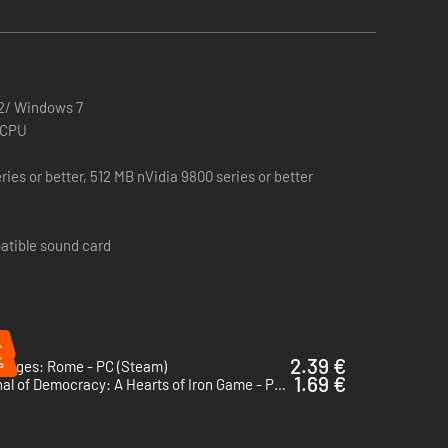
2/ Windows 7
 CPU
ies or better, 512 MB nVidia 9800 series or better
atible sound card
%
%
2.39 €
d Ages: Rome - PC (Steam)
1.69 €
Arsenal of Democracy: A Hearts of Iron Game - PC (Steam)