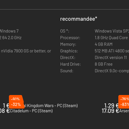
recommandée
*
Windows 7
OS *:
Windows Vista SP
2 64 2.0 GHz
Processor:
1.8 GHz Quad Core
Memory:
4 GB RAM
nVidia 7900 GS or better, or
Graphics:
512 MB ATI 4800 ser
DirectX:
DirectX version 11
Hard Drive:
8 GB Free
Sound:
DirectX 9.0c-comp
-91%
-76
1 €
-32%
1.29 €
-83
Medieval Kingdom Wars - PC (Steam)
Gran
08 €
17.09 €
Citadelum - PC (Steam)