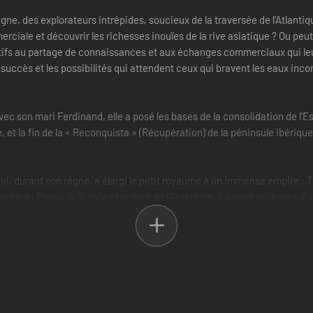
, des explorateurs intrépides, soucieux de la traversée de l'Atlantiqu
erciale et découvrir les richesses inouïes de la rive asiatique ? Ou pe
ifs au partage de connaissances et aux échanges commerciaux qui leur 
le succès et les possibilités qui attendent ceux qui bravent les eaux inc
avec son mari Ferdinand, elle a posé les bases de la consolidation de l'E
t la fin de la « Reconquista » (Récupération) de la péninsule ibériqu
i, durant son règne, a élargi le petit royaume à un immense empire : 
artie du Pérou, la Bolivie et le nord de l'Argentine. Il a posé les bases 