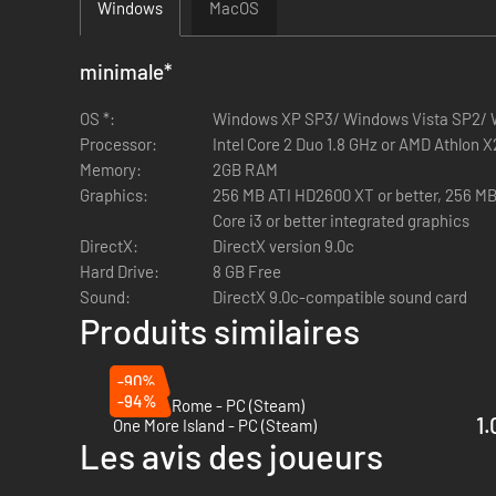
Windows
MacOS
minimale
*
OS *:
Windows XP SP3/ Windows Vista SP2/ 
Processor:
Intel Core 2 Duo 1.8 GHz or AMD Athlon X
Memory:
2GB RAM
Graphics:
256 MB ATI HD2600 XT or better, 256 MB 
Core i3 or better integrated graphics
DirectX:
DirectX version 9.0c
Hard Drive:
8 GB Free
Sound:
DirectX 9.0c-compatible sound card
Produits similaires
-90%
-94%
CivCity: Rome - PC (Steam)
1.
One More Island - PC (Steam)
Les avis des joueurs