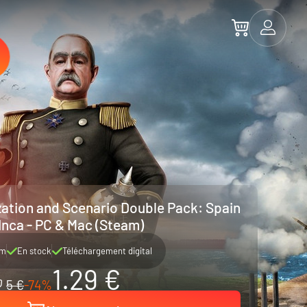
ilization and Scenario Double Pack: Spain
Inca - PC & Mac (Steam)
am
En stock
Téléchargement digital
1.29 €
5 €
-74%