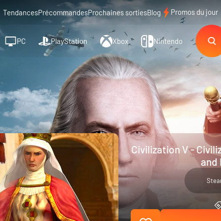
Promos du jour
Tendances
Précommandes
Prochaines sorties
Blog
PC
PlayStation
Xbox
Nintendo
Civilization V - Civ
and 
Ste