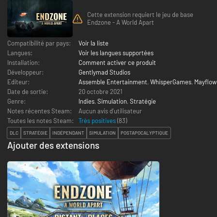
Cette extension requiert le jeu de base
Endzone - A World Apart
Compatibilité par pays:
Voir la liste
Langues:
Voir les langues supportées
Installation:
Comment activer ce produit
Développeur:
Gentlymad Studios
Editeur:
Assemble Entertainment
,
WhisperGames
,
Mayflow
Date de sortie:
20 octobre 2021
Genre:
Indies
,
Simulation
,
Stratégie
Notes récentes Steam:
Aucun avis d'utilisateur
Toutes les notes Steam:
Très positives
(
83
)
DLC
STRATÉGIE
INDÉPENDANT
SIMULATION
POSTAPOCALYPTIQUE
Ajouter des extensions