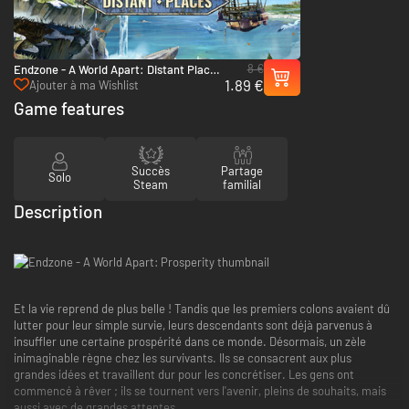
8 €
Endzone - A World Apart: Distant Places
1.89 €
- PC (Steam)
Ajouter à ma Wishlist
Game features
Succès
Partage
Solo
Steam
familial
Description
Et la vie reprend de plus belle ! Tandis que les premiers colons avaient dû
lutter pour leur simple survie, leurs descendants sont déjà parvenus à
insuffler une certaine prospérité dans ce monde. Désormais, un zèle
inimaginable règne chez les survivants. Ils se consacrent aux plus
grandes idées et travaillent dur pour les concrétiser. Les gens ont
commencé à rêver ; ils se tournent vers l'avenir, pleins de souhaits, mais
aussi avec de grandes attentes.