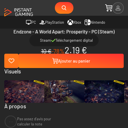
PC
PlayStation
Xbox
Nintendo
Endzone - A World Apart: Prosperity - PC (Steam)
Steam
Téléchargement digital
2.19 €
10 €
-78%
Ajouter au panier
Visuels
À propos
Pas assez d'avis pour
--
calculer la note