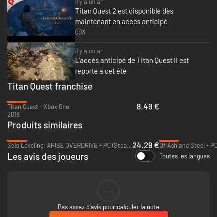
il y a un an
Titan Quest 2 est disponible dès
maintenant en accès anticipé
3
il y a un an
L'accès anticipé de Titan Quest II est
reporté à cet été
Titan Quest franchise
-67%
8.49 €
Titan Quest - Xbox One
Titan Quest II propose une campagne exclusive, qui fait la part belle à
2018
l’exploration, dans un monde empli de mystères et de secrets à révéler.
Produits similaires
Des monstres rôdent dans des bois oubliés, et nul ne sait jamais quand
vous vous trouverez face à un dieu. Chaque ruine dissimule un secret, et
-39%
-37%
24.29 €
chaque statue, une histoire.
Solo Leveling: ARISE OVERDRIVE - PC (Steam)
Of Ash and Steel - P
Visitez des villes mémorables, pleines de vie et remplies d’intrigues. Les
Les avis des joueurs
Toutes les langues
conversations que vous engagez et les objets que vous découvrez durant
votre périple peuvent mener à des découvertes surprenantes. Telle sera
votre aventure !
--
Pas assez d'avis pour calculer la note