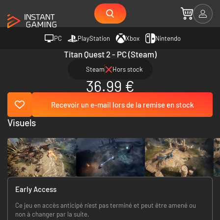
PC
PlayStation
Xbox
Nintendo
Titan Quest 2 - PC (Steam)
Steam
Hors stock
36.99 €
Recevoir un e-mail lors de la remise en stock
Visuels
Early Access
Ce jeu en accès anticipé n'est pas terminé et peut être amené ou
non à changer par la suite.