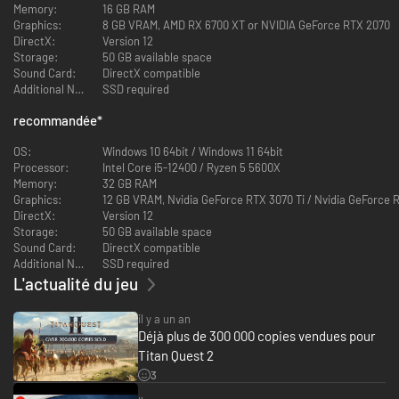
Memory:
16 GB RAM
soin, dédié à une nouvelle génération de héros mythiques.
Graphics:
8 GB VRAM, AMD RX 6700 XT or NVIDIA GeForce RTX 2070
DirectX:
Version 12
Storage:
50 GB available space
Sound Card:
DirectX compatible
Additional Notes:
SSD required
recommandée
*
OS:
Windows 10 64bit / Windows 11 64bit
Processor:
Intel Core i5-12400 / Ryzen 5 5600X
Memory:
32 GB RAM
Graphics:
12 GB VRAM, Nvidia GeForce RTX 3070 Ti / Nvidia GeForce
DirectX:
Version 12
Storage:
50 GB available space
Embarquez dans une aventure digne des plus grands mythes, qui vous
Sound Card:
DirectX compatible
invitera à découvrir des plages pittoresques, des temples grecs paisibles,
Additional Notes:
SSD required
des ruines hantées par les ombres des défunts ainsi que des lieux où nul
L'actualité du jeu
mortel ne s’est encore jamais aventuré, tels que le mystérieux royaume
des Moires et les terres au-delà.
il y a un an
Affrontez des créatures classiques issues de la mythologique Grecque et
Déjà plus de 300 000 copies vendues pour
du jeu original Titan Quest, telles que les ichthiens, les centaures, les
griffons, les hippocampes et les cyclopes, et prouvez à tous que l’ère des
Titan Quest 2
héros est loin d’être révolue.
3