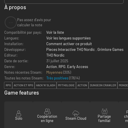
À propos
Pas assez d'avis pour
--
calculer la note
Compatibilité par pays:
Voir la liste
Langues:
Voir les langues supportées
Installation:
Comment activer ce produit
Développeur:
Pieces Interactive THQ Nordic
,
Grimlore Games
Editeur:
THQ Nordic
Date de sortie:
31 juillet 2025
Genre:
Action
,
RPG
,
Early Access
Notes récentes Steam:
Moyennes
(305)
Toutes les notes Steam:
Très positives
(
17614
)
RPG
ACTION ET RPG
HACK 'N' SLASH
MYTHOLOGIE
ACTION
DUNGEON CRAWLER
MONDE
Game features
P
Coopération
Partage
ch
Solo
Steam Cloud
en ligne
familial
m