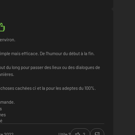
 environ.
mple mais efficace. De l'humour du début à la fin.
out du long pour passer des lieux ou des dialogues de
nières.
 choses cachées ci et la pour les adeptes du 100%.
mmande.
s
mes
té
re 2022
Utile ?
2