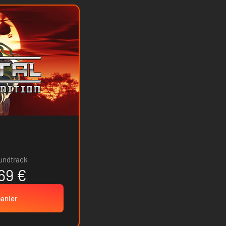
undtrack
69 €
panier