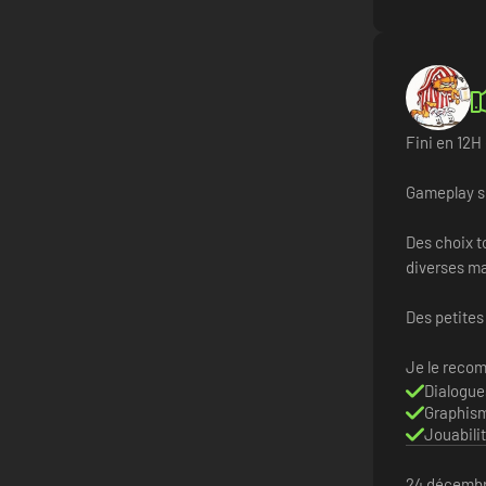
Fini en 12H
Gameplay si
Des choix t
diverses ma
Des petites
Je le reco
Dialogue
Graphis
Jouabili
24 décemb