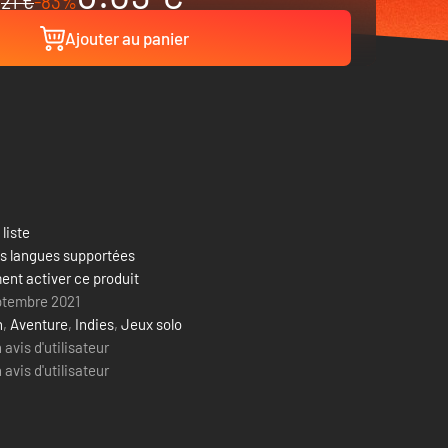
21 €
-83%
Ajouter au panier
 liste
es langues supportées
nt activer ce produit
ptembre 2021
n
,
Aventure
,
Indies
,
Jeux solo
avis d'utilisateur
avis d'utilisateur