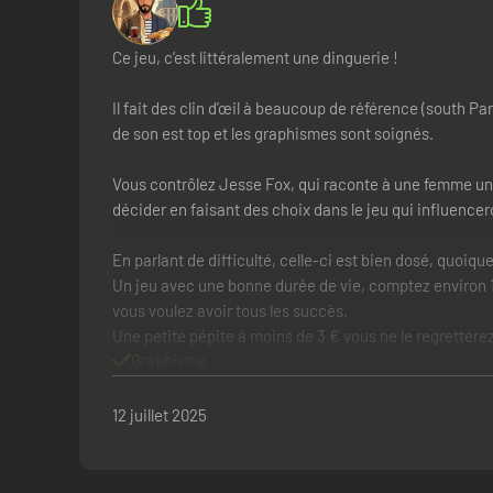
Ce jeu, c’est littéralement une dinguerie !
Il fait des clin d’œil à beaucoup de référence (south Park
de son est top et les graphismes sont soignés.
Vous contrôlez Jesse Fox, qui raconte à une femme une h
décider en faisant des choix dans le jeu qui influencer
En parlant de difficulté, celle-ci est bien dosé, quoi
Un jeu avec une bonne durée de vie, comptez environ 15
vous voulez avoir tous les succès.
Une petite pépite à moins de 3 € vous ne le regretterez
Graphisme
Narration prenant
Humour décalé
12 juillet 2025
Pourquoi ils s’appellent tous Mike ??????
J’suis pas ton pote mon gars !