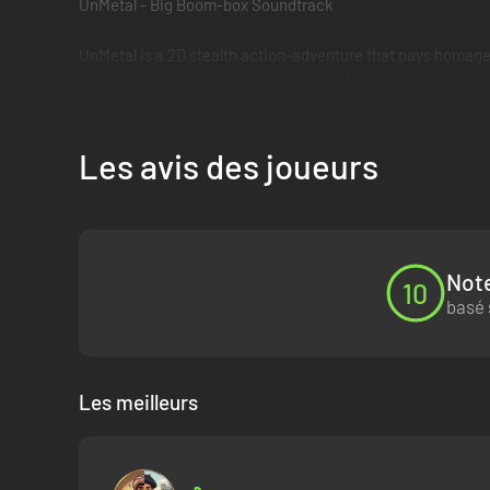
UnMetal - Big Boom-box Soundtrack
UnMetal is a 2D stealth action-adventure that pays homage 
arrest for a crime he didn't commit, and must escape a cover
Les avis des joueurs
Note
10
basé 
Les meilleurs