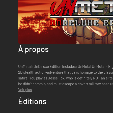
À propos
UnMetal: UnDeluxe Edition Includes: UnMetal UnMetal - Big Boom-b
2D stealth action-adventure that pays homage to the class
satire. You play as Jesse Fox, who is definitely NOT an eli
he didn't commit, and must escape a covert military base us
Voir plus
Éditions