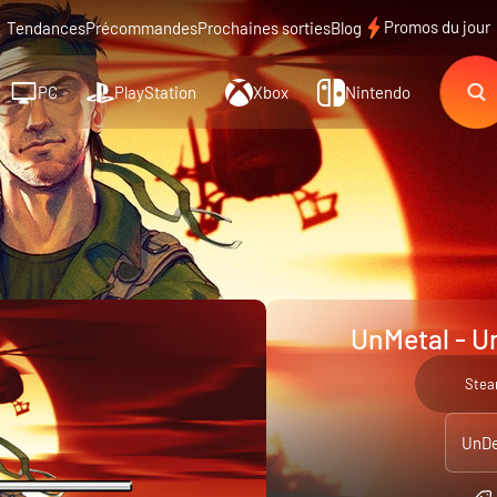
Promos du jour
Tendances
Précommandes
Prochaines sorties
Blog
PC
PlayStation
Xbox
Nintendo
UnMetal - U
Ste
UnDe