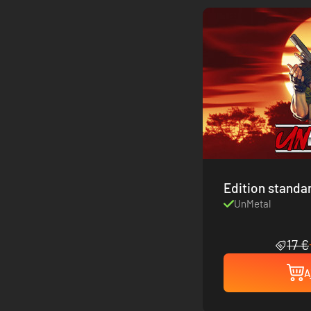
Edition standa
UnMetal
17 €
A