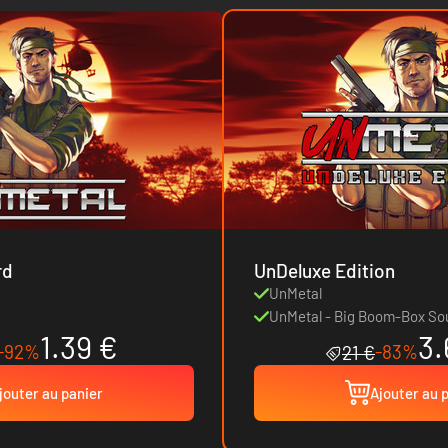
rd
UnDeluxe Edition
UnMetal
UnMetal - Big Boom-Box So
1.39 €
3.
-92%
-83%
21 €
jouter au panier
Ajouter au 