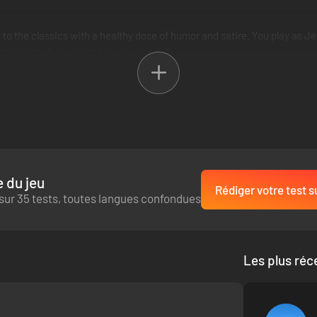
to the classics with a healthy dose of humor and satire. You play as J
t military base using his wits and fists.
 du jeu
Rédiger votre test s
sur 35 tests, toutes langues confondues
Les plus réc