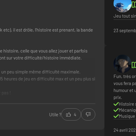
Jeu tout si
 etc), il est drôle, l’histoire est prenant, la bande
23 septemb
istoire, celle que vous allez jouer et parfois
ont sur votre difficulté/histoire immédiate.
que un peu simple même difficulté maximale.
Fun, très or
 heures de jeu en difficulté max et un peu plus si
vous fera p
humour et u
 pas !
prix.
Histoire
Mécaniqu
Utile ?
4
Musique 
24 avril 20