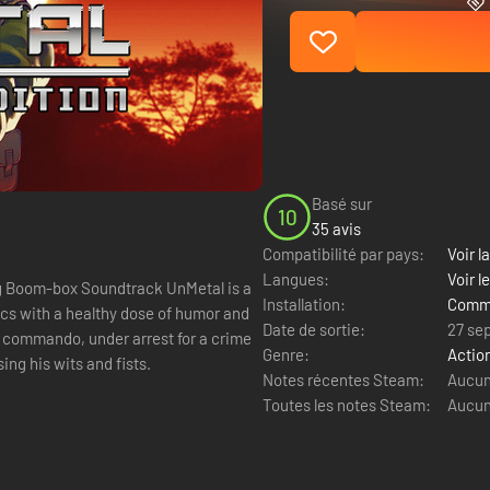
Basé sur
10
35 avis
Compatibilité par pays:
Voir la
Langues:
Voir l
ox Soundtrack UnMetal is a
Installation:
Comme
ics with a healthy dose of humor and
Date de sortie:
27 se
te commando, under arrest for a crime
Genre:
Actio
ing his wits and fists.
Notes récentes Steam:
Aucun 
Toutes les notes Steam:
Aucun 