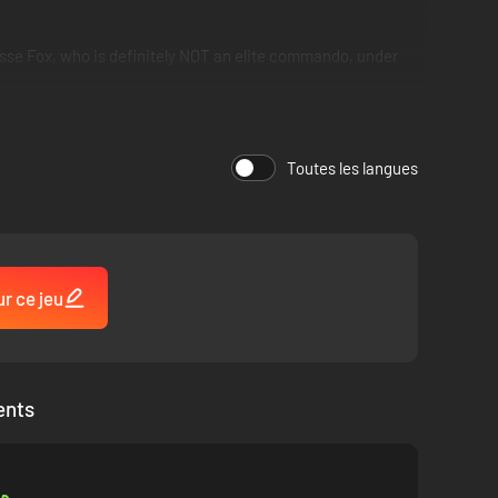
esse Fox, who is definitely NOT an elite commando, under
Toutes les langues
ur ce jeu
ents