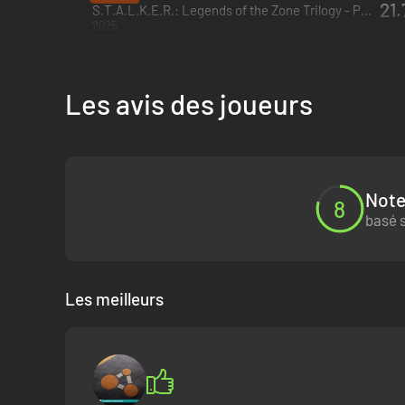
21.
S.T.A.L.K.E.R.: Legends of the Zone Trilogy - PC (Steam)
2025
Les avis des joueurs
Note
8
DES ENNEMIS VARIÉS ET DES CENTAINE
basé s
Rencontrez les membres de différentes factions, et décidez
nombreuses tactiques pour vous neutraliser. Choisissez vo
de combinaisons mortelles.
Les meilleurs