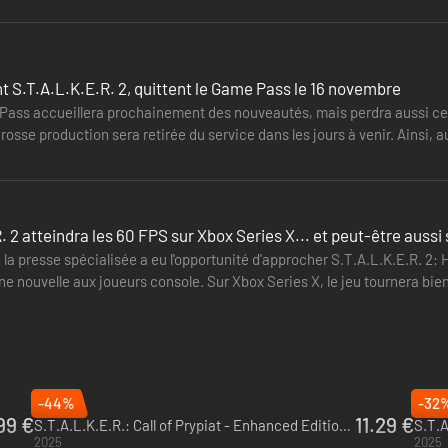
nt S.T.A.L.K.E.R. 2, quittent le Game Pass le 16 novembre
 spectaculaire après la seconde explosion en 2006. Les mutants violent
ass accueillera prochainement des nouveautés, mais perdra aussi certa
l est très difficile de survivre. Cependant, les artefacts d'une valeur i
rosse production sera retirée du service dans les jours à venir. Ainsi, 
leurs risques et périls, dans l'espoir de faire fortune ou de trouver la vé
ns cette…
E DANS UN MONDE ENTIÈREMENT OUVERT
ment ouvert et photoréaliste, dans une zone radioactive de 64 km² aux
. 2 atteindra les 60 FPS sur Xbox Series X... et peut-être aussi 
ncontrer votre propre destin et définir celui de l'humanité, en prenant
la presse spécialisée a eu l'opportunité d'approcher S.T.A.L.K.E.R. 2:
e nouvelle aux joueurs console. Sur Xbox Series X, le jeu tournera bi
-44%
-32
99 €
11.29 €
S.T.A.L.K.E.R.: Call of Prypiat - Enhanced Edition - PC (Steam)
2025
2025