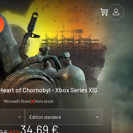
 Heart of Chornobyl - Xbox Series X|S
Microsoft Store
Hors stock
Edition standard
34.69 €
0 €
-42%