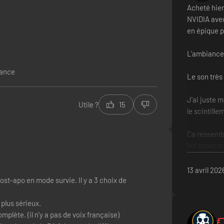
Acheté hier
NVIDIA ave
en épique p
L'ambiance 
lance
Le son très
J'ai juste m
Utile ?
15
le scintille
Ca ressembl
 MODÈLES COMPORTEMENTAUX UNIQUES
les aspects
 qui tenteront de vous massacrer en adoptant un modèle de comporteme
Je recomm
13 avril 202
ment imprévisible. Le danger le plus extrême provient de l'environnem
post-apo en mode survie. Il y a 3 choix de
Plus de 100
Graphis
plus sérieux.
Gamepla
plète. (il n'y a pas de voix française)
Ambianc