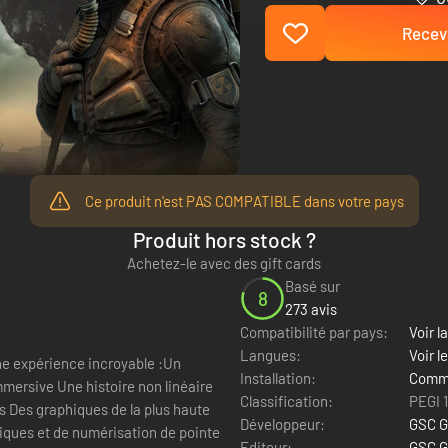
Recevo
Ce produit n'est PAS COMPATIBLE dans votre pays
Produit hors stock ?
Achetez-le avec des gift cards
Basé sur
8
273 avis
Compatibilité par pays:
Voir la
Langues:
Voir l
une expérience incroyable :Un
Installation:
Comme
mersive Une histoire non linéaire
Classification:
PEGI 
 Des graphiques de la plus haute
Développeur:
GSC G
iques et de numérisation de pointe
Editeur:
GSC G