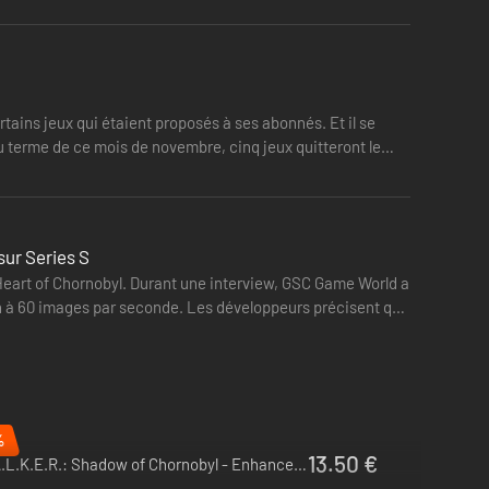
s, les anomalies mortelles et les conflits entre ses
ins jeux qui étaient proposés à ses abonnés. Et il se
ncroyable qui s'y trouvent attirent de nombreuses personnes,
au terme de ce mois de novembre, cinq jeux quitteront le
rité qui se cache au cœur de Tchornobyl.
 environnements variés à l'intense atmosphère post-
sur Series S
 de nombreuses décisions dans un récit épique aux
 Heart of Chornobyl. Durant une interview, GSC Game World a
en à 60 images par seconde. Les développeurs précisent que
%
13.50 €
S.T.A.L.K.E.R.: Shadow of Chornobyl - Enhanced Edition - PC (Steam)