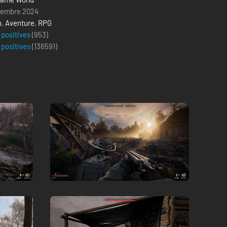
vembre 2024
n
,
Aventure
,
RPG
 positives
(953)
 positives
(
136591
)