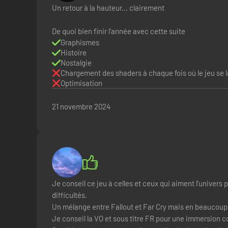
Un retour à la hauteur... clairement
De quoi bien finir l'année avec cette suite
Graphismes
Histoire
Nostalgie
Chargement des shaders à chaque fois où le jeu se 
Optimisation
21 novembre 2024
DES MUTANTS LÉGENDAIRES AVEC DES
Préparez-vous à rencontrer d'horribles créatures mutantes
selon différents sous-types, ce qui leur donne un comporte
Je conseil ce jeu à celles et ceux qui aiment l'univers 
difficultés.
Un mélange entre Fallout et Far Cry mais en beaucoup 
Je conseil la VO et sous titre FR pour une immersion com