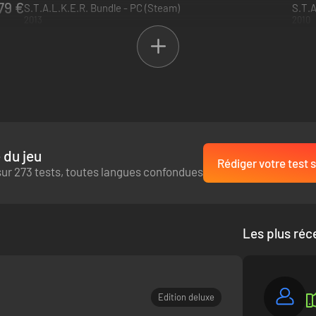
79 €
S.T.A.L.K.E.R. Bundle - PC (Steam)
S.T.A
2013
2010
 du jeu
Rédiger votre test s
S DE COMBINAISONS D'ARMES
ur 273 tests, toutes langues confondues
 qui mérite votre amitié... et qui mérite une balle. Engagez des comba
tre arme préférée parmi plus de 30 types d'armes entièrement personn
Les plus réc
Edition deluxe