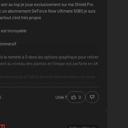
 soir au top je joue exclusivement sur ma Shield Pro
c un abonnement GeForce Now Ultimate 5080 je suis
artout c'est très propre
est incroyable
 immersif
is la netteté à 0 dans les options graphique pour retirer
ment au niveau des plantes et l'image est parfaite en 4K
e beaucoup à Fallout en vrai mais en mieux sur tous
 et au point techniquement comparé à la série Fallout
nt à chaque fois différent. Chaque mutant est décliné
ande vivement
6
Utile ?
0
ent, avec ses repaires de mutants qui chassent en meute.
h de jeu en vu ^^
mes
y
e