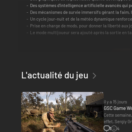
Des systèmes d'intelligence artificielle avancés qui p
Des mécanismes de survie immersifs gérant la faim, l
Un cycle jour-nuit et de la météo dynamique renforcen
Prise en charge de mods, pour donner la liberté aux jou
Le mode multijoueur sera ajouté après la sortie en ta
L'actualité du jeu
il y a 15 jours
GSC Game Worl
Cette semaine, 
effet, Sergiy 
éviter qu'il ne…
1
4