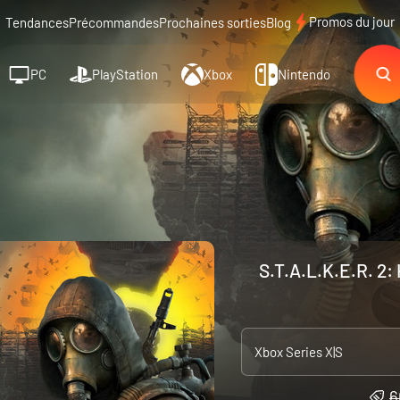
Promos du jour
Tendances
Précommandes
Prochaines sorties
Blog
PC
PlayStation
Xbox
Nintendo
S.T.A.L.K.E.R. 2:
Xbox Series X|S
6