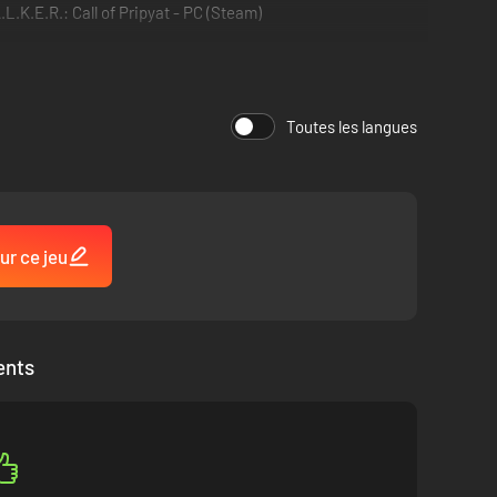
.L.K.E.R.: Call of Pripyat - PC (Steam)
Toutes les langues
ur ce jeu
ts intenses face à des ennemis variés qui emploieront de
alisables, et expérimentez sur vos ennemis des centaines
ents