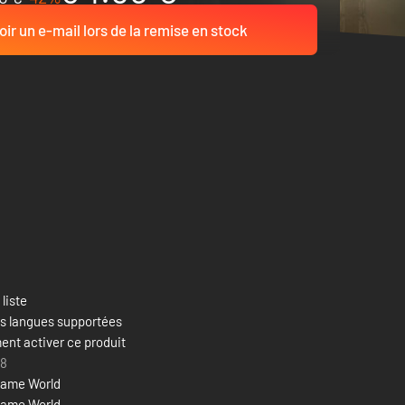
ir un e-mail lors de la remise en stock
 liste
es langues supportées
nt activer ce produit
18
ame World
ame World