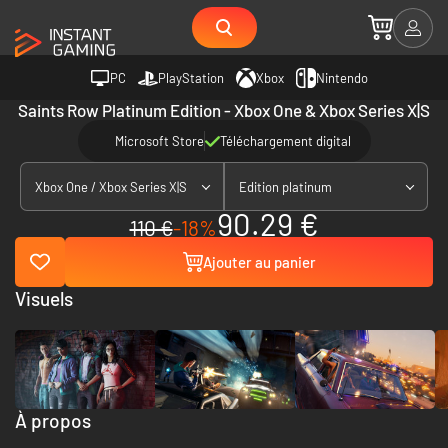
PC
PlayStation
Xbox
Nintendo
Saints Row Platinum Edition - Xbox One & Xbox Series X|S
Microsoft Store
Téléchargement digital
Xbox One / Xbox Series X|S
Edition platinum
90.29 €
110 €
-18%
Ajouter au panier
Visuels
À propos