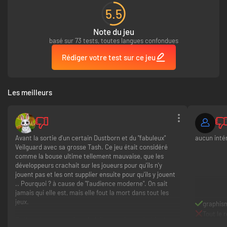
● Sillonnez les rues et le ciel : traversez les environnements urbains et
etait pas enorme,
5.5
mais quelque euros
désertiques à toute vitesse aux commandes d’un large éventail de
en moins, c est
voitures, motos, avions, hélicoptères, VTOL, hoverbikes, hoverboards et
Note du jeu
toujours ca.
karts, à moins que vous ne préfériez enfiler votre combinaison ailée.
basé sur 73 tests, toutes langues confondues
● Personnalisez comme jamais : créez le boss de vos rêves grâce aux
fonctions de personnalisation de personnage les plus complètes de la
Rédiger votre test sur ce jeu
saga, puis apportez les touches finales avec les options incroyables
proposées pour les armes et les véhicules.
● Coopération fluide : invitez un ami à venir se délecter de tout ce que le
jeu a à offrir ou rejoignez-le à tout moment sans jamais devoir sortir de
Les meilleurs
l’action et sans contrainte de réseau. Coopérez efficacement ou jouez
des tours à vos coéquipiers. Après tout, c’est vous le boss.
Avant la sortie d'un certain Dustborn et du "fabuleux"
aucun intér
Veilguard avec sa grosse Tash. Ce jeu était considéré
comme la bouse ultime tellement mauvaise, que les
développeurs crachait sur les joueurs pour qu'ils n'y
jouent pas et les ont supplier ensuite pour qu'ils y jouent
.. Pourquoi ? à cause de "l'audience moderne". On sait
jamais qui elle est, mais elle fout la mort dans tout les
jeux.
graphis
Tout le 
Et Honnêtement ce jeu.. bah il est vraiment à chier !