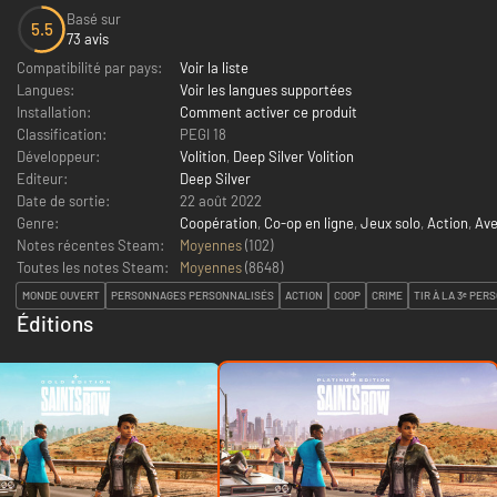
Basé sur
5.5
73 avis
Compatibilité par pays:
Voir la liste
Langues:
Voir les langues supportées
Installation:
Comment activer ce produit
Classification:
PEGI 18
Développeur:
Volition
,
Deep Silver Volition
Editeur:
Deep Silver
Date de sortie:
22 août 2022
Genre:
Coopération
,
Co-op en ligne
,
Jeux solo
,
Action
,
Ave
Notes récentes Steam:
Moyennes
(102)
Toutes les notes Steam:
Moyennes
(
8648
)
MONDE OUVERT
PERSONNAGES PERSONNALISÉS
ACTION
COOP
CRIME
TIR À LA 3ᵉ PER
Éditions