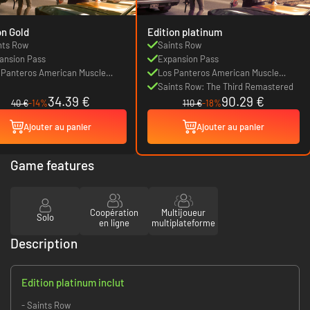
on Gold
Edition platinum
nts Row
Saints Row
ansion Pass
Expansion Pass
 Panteros American Muscle
Los Panteros American Muscle
dle DLC
Bundle DLC
Saints Row: The Third Remastered
34.39 €
90.29 €
40 €
-14%
110 €
-18%
Ajouter au panier
Ajouter au panier
Game features
Coopération
Multijoueur
Solo
en ligne
multiplateforme
Description
Edition platinum inclut
- Saints Row