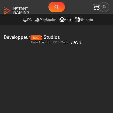
PC
PlayStation
Xbox
Nintendo
Développeur 2 Ton Studios
-50%
7.49 €
Unto The End - PC & Mac (Steam)