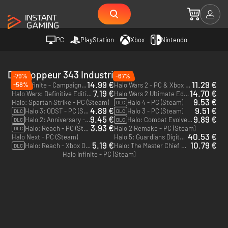
PC
PlayStation
Xbox
Nintendo
Développeur 343 Industries
-79%
-67%
14.99 €
11.29 €
-58%
Halo Infinite - Campaign - PC & Xbox One (Microsoft Store)
Halo Wars 2 - PC & Xbox One (Microsoft Store) - US
7.19 €
14.70 €
Halo Wars: Definitive Edition - PC & Xbox One (Microsoft Store) - US
Halo Wars 2 Ultimate Edition - Xbox One
9.53 €
Halo: Spartan Strike - PC (Steam)
Halo 4 - PC (Steam)
DLC
4.89 €
9.51 €
Halo 3: ODST - PC (Steam)
Halo 3 - PC (Steam)
DLC
DLC
9.45 €
9.89 €
Halo 2: Anniversary - PC (Steam)
Halo: Combat Evolved Anniversary - PC (Steam)
DLC
DLC
3.93 €
Halo: Reach - PC (Steam)
Halo 2 Remake - PC (Steam)
DLC
40.53 €
Halo Next - PC (Steam)
Halo 5: Guardians Digital Deluxe Edition - Xbox One
5.19 €
10.79 €
Halo: Reach - Xbox One & Xbox Series X|S - US
Halo: The Master Chief Collection - Xbox One & Xbox Series X|S - US
DLC
Halo Infinite - PC (Steam)