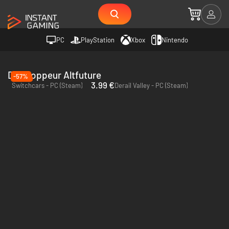
PC
PlayStation
Xbox
Nintendo
Développeur Altfuture
-57%
3.99 €
Switchcars - PC (Steam)
Derail Valley - PC (Steam)