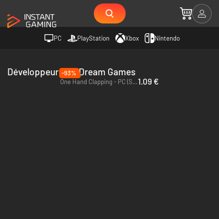
PC
PlayStation
Xbox
Nintendo
Développeur Bad Dream Games
-93%
1.09 €
One Hand Clapping - PC (Steam)