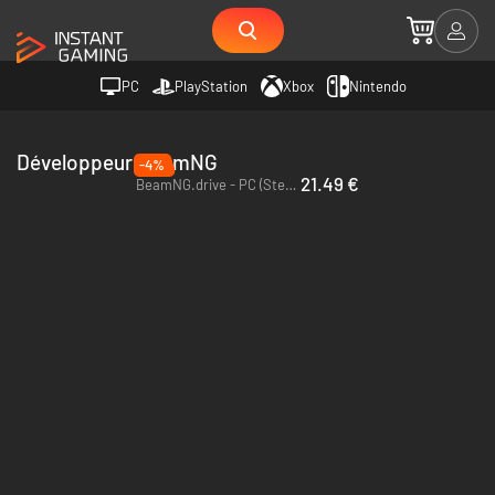
PC
PlayStation
Xbox
Nintendo
Développeur BeamNG
-4%
21.49 €
BeamNG.drive - PC (Steam)