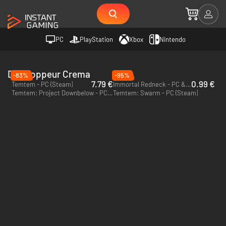
PC
PlayStation
Xbox
Nintendo
Développeur Crema
-83%
-95%
7.79 €
0.99 €
Temtem - PC (Steam)
Immortal Redneck - PC & Mac (Steam)
Temtem: Project Downbelow - PC (Steam)
Temtem: Swarm - PC (Steam)