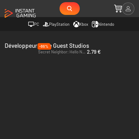
PC
PlayStation
Xbox
Nintendo
Développeur Eerie Guest Studios
-86%
2.79 €
Secret Neighbor: Hello Neighbor Multiplayer - PC (Steam)