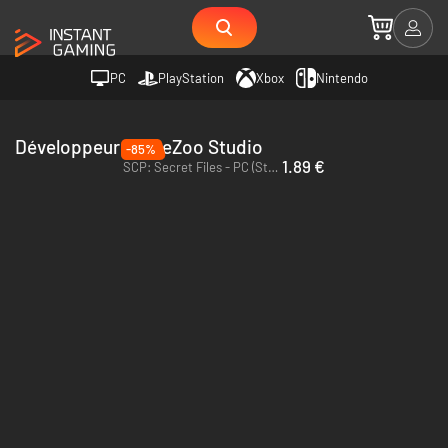
PC
PlayStation
Xbox
Nintendo
Développeur GameZoo Studio
-85%
1.89 €
SCP: Secret Files - PC (Steam)