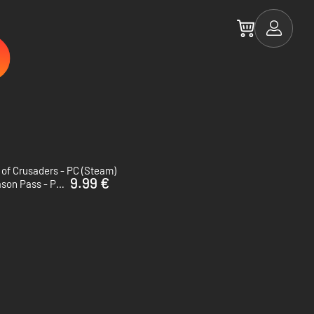
of Crusaders - PC (Steam)
9.99 €
Red Solstice 2: Survivors - Season Pass - PC (Steam)