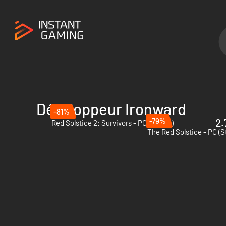
Développeur Ironward
-81%
-79%
2.
Red Solstice 2: Survivors - PC (Steam)
The Red Solstice - PC (