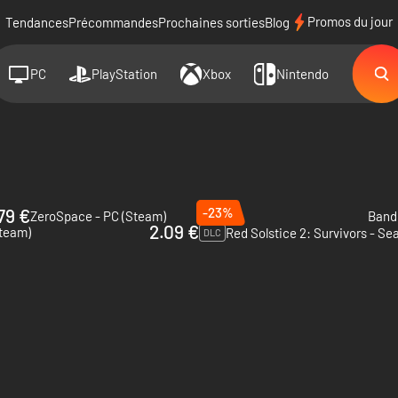
Promos du jour
Tendances
Précommandes
Prochaines sorties
Blog
PC
PlayStation
Xbox
Nintendo
79 €
-23%
ZeroSpace - PC (Steam)
Band 
2.09 €
Steam)
DLC