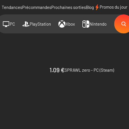
Promos du jour
Tendances
Précommandes
Prochaines sorties
Blog
PC
PlayStation
Xbox
Nintendo
1.09 €
SPRAWL zero - PC (Steam)