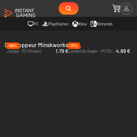
PC
PlayStation
Xbox
Nintendo
Développeur Minskworks
-88%
-75%
1.79 €
4.89 €
Jalopy - PC (Steam)
Landlord's Super - PC (Steam)