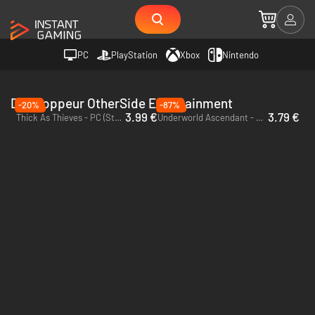
PC
PlayStation
Xbox
Nintendo
Développeur OtherSide Entertainment
-20%
-87%
3.99 €
3.79 €
Thick As Thieves - PC (Steam)
Underworld Ascendant - PC & Mac (Steam)