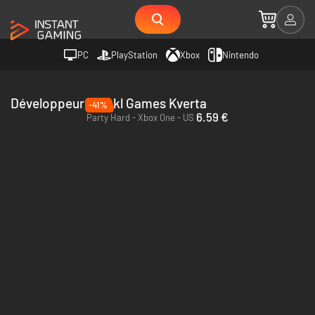
PC
PlayStation
Xbox
Nintendo
Développeur Pinokl Games Kverta
-41%
6.59 €
Party Hard - Xbox One - US