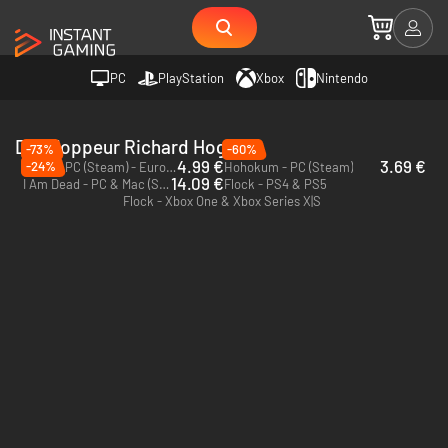
PC
PlayStation
Xbox
Nintendo
Développeur Richard Hogg
-73%
-60%
4.99 €
3.69 €
-24%
Flock - PC (Steam) - Europe & US & Canada
Hohokum - PC (Steam)
14.09 €
I Am Dead - PC & Mac (Steam)
Flock - PS4 & PS5
Flock - Xbox One & Xbox Series X|S