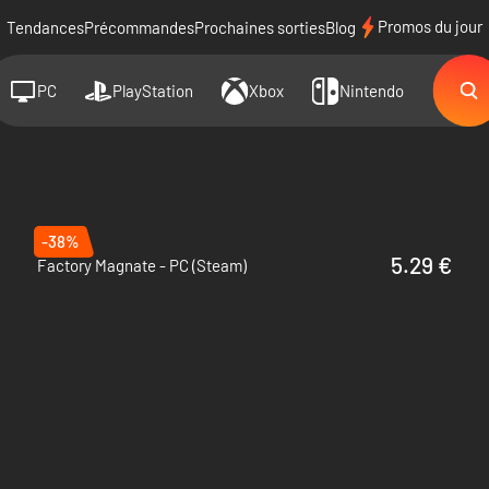
Promos du jour
Tendances
Précommandes
Prochaines sorties
Blog
PC
PlayStation
Xbox
Nintendo
-38%
5.29 €
Factory Magnate - PC (Steam)