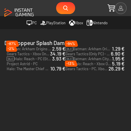
PC
PlayStation
Xbox
Nintendo
Développeur Splash Damage
-87%
-94%
2.59 €
1.29 €
-2%
Batman: Arkham Origins - PC (Steam)
Batman: Arkham Origins Season Pass - PC (Steam)
DLC
34.19 €
6.90 €
Gears Tactics - Xbox One & Xbox Series X|S
Gears Tactics (Only PC) - PC (Microsoft Store)
3.93 €
1.95 €
Halo: Reach - PC (Steam)
Batman: Arkham City Origins - Cold, Cold Heart - PC (Steam)
DLC
DLC
5.19 €
-13%
Project Astrid - PC
Halo: Reach - Xbox One & Xbox Series X|S - US
DLC
10.79 €
26.29 €
Halo: The Master Chief Collection - Xbox One & Xbox Series X|S - US
Gears Tactics - PC, Xbox One & Xbox Series X|S (Microsoft Store) - US