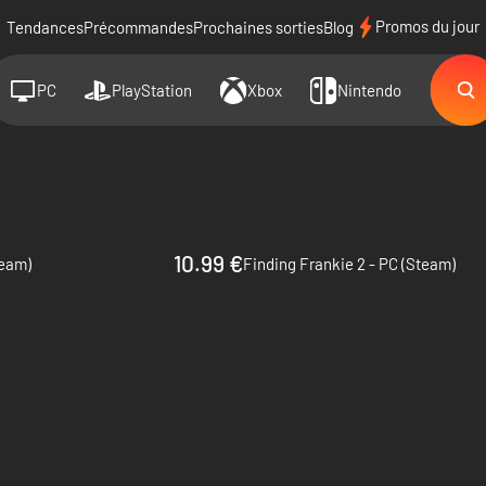
Promos du jour
Tendances
Précommandes
Prochaines sorties
Blog
PC
PlayStation
Xbox
Nintendo
10.99 €
team)
Finding Frankie 2 - PC (Steam)