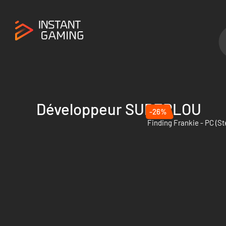
Développeur SUPERLOU
-26%
Finding Frankie - PC (S