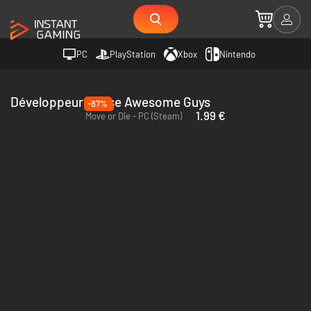
PC
PlayStation
Xbox
Nintendo
Développeur Those Awesome Guys
-87%
1.99 €
Move or Die - PC (Steam)