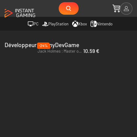
PC
PlayStation
Xbox
Nintendo
Développeur @TonyDevGame
-24%
10.59 €
Jack Holmes : Master of Puppets - PC (Steam)