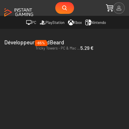
PC
PlayStation
Xbox
Nintendo
Développeur WeirdBeard
-65%
5.29 €
Tricky Towers - PC & Mac (Steam)