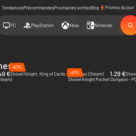
Promos du jour
Tendances
Précommandes
Prochaines sorties
Blog
PC
PlayStation
Xbox
Nintendo
mes
-87%
49 €
-47%
1.29 €
Shovel Knight: King of Cards - PC & Mac (Steam)
Shove
(Steam)