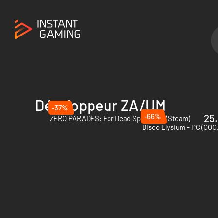
Développeur ZA/UM
-37%
-66%
25.
ZERO PARADES: For Dead Spies - PC (Steam)
Disco Elysium - PC (GOG