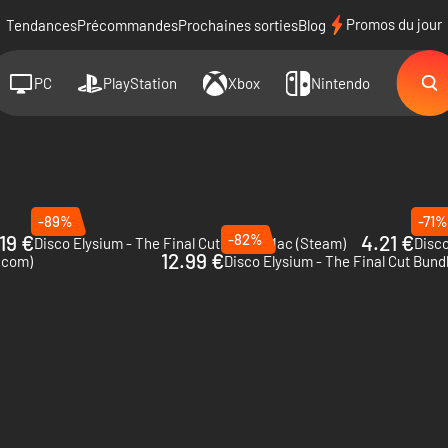
Promos du jour
Tendances
Précommandes
Prochaines sorties
Blog
PC
PlayStation
Xbox
Nintendo
-89%
-71%
19 €
-82%
4.21 €
Disco Elysium - The Final Cut - PC & Mac (Steam)
12.99 €
.com)
Disco Elysium - The Final Cut Bund