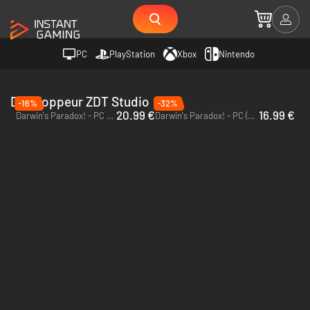
PC
PlayStation
Xbox
Nintendo
Développeur ZDT Studio
-16%
-32%
20.99 €
16.99 €
Darwin's Paradox! - PC & Xbox Series X|S (Microsoft Store)
Darwin's Paradox! - PC (Steam) - US & CA