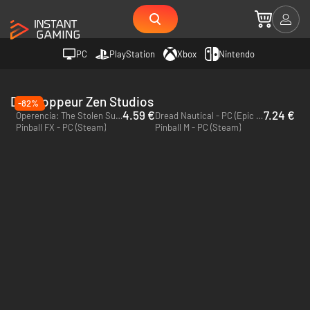
PC
PlayStation
Xbox
Nintendo
Développeur Zen Studios
-82%
4.59 €
7.24 €
Operencia: The Stolen Sun - PC (Steam)
Dread Nautical - PC (Epic Games)
Pinball FX - PC (Steam)
Pinball M - PC (Steam)