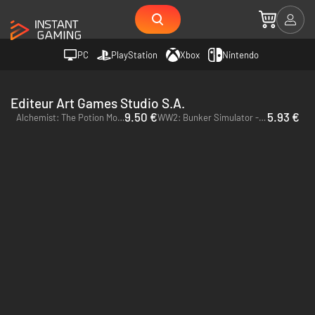
PC
PlayStation
Xbox
Nintendo
Editeur Art Games Studio S.A.
9.50 €
5.93 €
Alchemist: The Potion Monger - PC (Steam)
WW2: Bunker Simulator - PC (Steam)