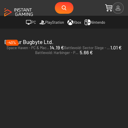
PC
PlayStation
Xbox
Nintendo
Editeur Bugbyte Ltd.
-43%
14.19 €
1.01 €
Space Haven - PC & Mac (Steam)
Battlevoid: Sector Siege - PC & Mac (Steam)
5.66 €
Battlevoid: Harbinger - PC & Mac (Steam)