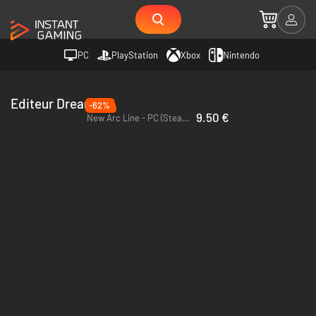
PC
PlayStation
Xbox
Nintendo
Editeur Dreamate
-62%
9.50 €
New Arc Line - PC (Steam) - Europe & US & Canada