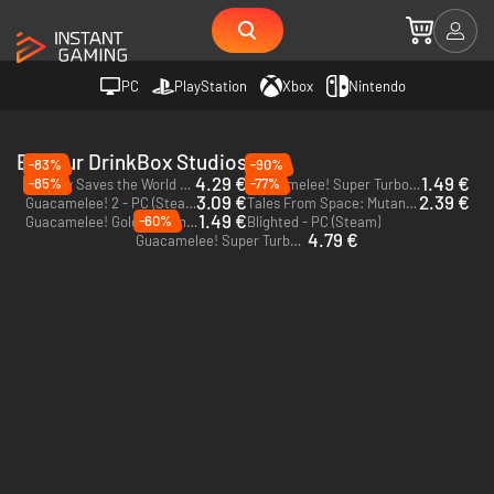
PC
PlayStation
Xbox
Nintendo
Editeur DrinkBox Studios
-83%
-90%
4.29 €
1.49 €
-85%
-77%
Nobody Saves the World - PC (Steam)
Guacamelee! Super Turbo Championship - PC (Steam)
3.09 €
2.39 €
Guacamelee! 2 - PC (Steam)
Tales From Space: Mutant Blobs Attack - PC & Mac (Steam)
1.49 €
-60%
Guacamelee! Gold Edition - PC & Mac (Steam)
Blighted - PC (Steam)
4.79 €
Guacamelee! Super Turbo Championship - Xbox One - US